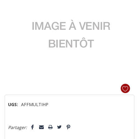
UGS:
AFFMULTIHP
Dépêchez-
Partager:
vous!
il