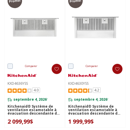
Promo!
Promo!
Comparer
Comparer
KXD4636YSS
KXD4630YSS
4.0
4.2
septembre 4, 2026
septembre 4, 2026
*
*
Kitchenaid® Système de
Kitchenaid® Système de
ventilation escamotable à
ventilation escamotable à
évacuation descendante de
évacuation descendante de
36 po, 600 pi cu/min
30 po, 600 pi cu/min
2 099,99$
1 999,99$
KXD4636YSS
KXD4630YSS