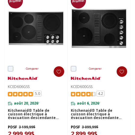
Promo!
Promo!
Comparer
Comparer
KCED606GSS
KCED600GSS
5.0
4.2
août 20, 2026
août 6, 2026
*
*
Kitchenaid® Table de
Kitchenaid® Table de
cuisson électrique à
cuisson électrique à
évacuation descendante
évacuation descendante
avec 5 éléments - 36 po
avec 4 éléments - 30 po
KCED606GSS
KCED600GSS
PDSF
3 199,99$
PDSF
3 099,99$
2 999,99$
2 899,99$