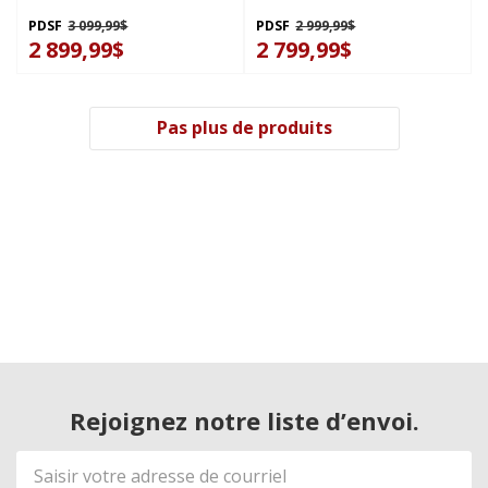
avec 5 éléments - 36 po
avec 4 éléments - 30 po
KCED606GBL
KCED600GBL
PDSF
3 099,99$
PDSF
2 999,99$
2 899,99$
2 799,99$
Pas plus de produits
Rejoignez notre liste d’envoi.
Adresse