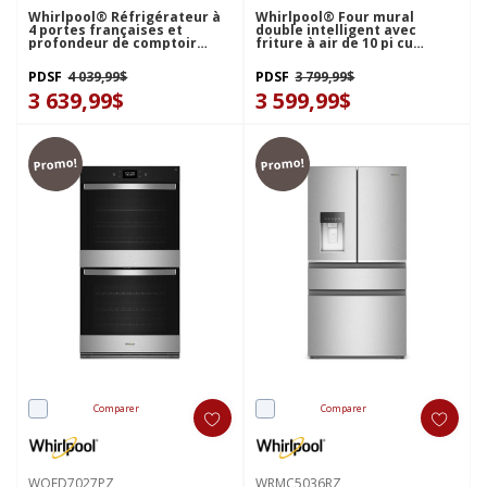
Whirlpool® Réfrigérateur à
Whirlpool® Four mural
4 portes françaises et
double intelligent avec
profondeur de comptoir
friture à air de 10 pi cu
véritable de 36 po - 22 pi cu
WOED7030PZ
WRMC7036RZ
PDSF
4 039,99$
PDSF
3 799,99$
3 639,99$
3 599,99$
Promo!
Promo!
Comparer
Comparer
WOED7027PZ
WRMC5036RZ