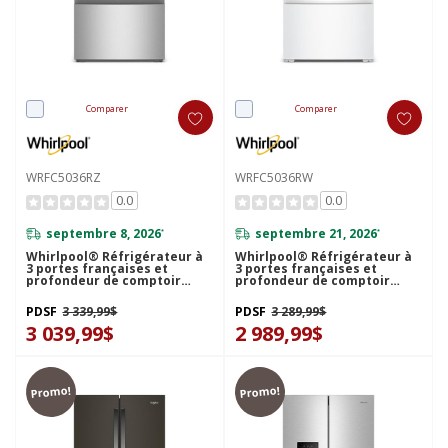
Comparer
Comparer
WRFC5036RZ
WRFC5036RW
0.0
0.0
septembre 8, 2026
septembre 21, 2026
*
*
Whirlpool® Réfrigérateur à
Whirlpool® Réfrigérateur à
3 portes françaises et
3 portes françaises et
profondeur de comptoir
profondeur de comptoir
véritable de 36 po - 23.4 pi cu
véritable de 36 po - 23.4 pi cu
WRFC5036RZ
WRFC5036RW
PDSF
3 339,99$
PDSF
3 289,99$
3 039,99$
2 989,99$
Promo!
Promo!