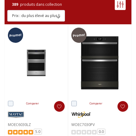
389
produits dans collection
Promo!
Promo!
Comparer
Comparer
MOEC6030LZ
WOEC7030PV
5.0
0.0