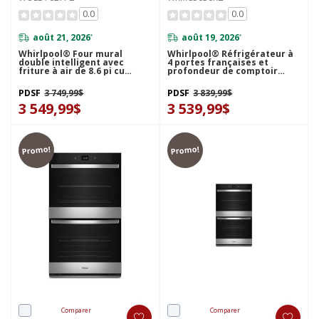
0.0
0.0
août 21, 2026
août 19, 2026
*
*
Whirlpool® Four mural
Whirlpool® Réfrigérateur à
double intelligent avec
4 portes françaises et
friture à air de 8.6 pi cu
profondeur de comptoir
WOED7027PZ
véritable de 36 po - 22 pi cu
WRMC5036RZ
PDSF
3 749,99$
PDSF
3 839,99$
3 549,99$
3 539,99$
Promo!
Promo!
Comparer
Comparer