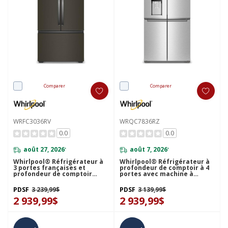
Comparer
Comparer
WRFC3036RV
WRQC7836RZ
0.0
0.0
août 27, 2026
août 7, 2026
*
*
Whirlpool® Réfrigérateur à
Whirlpool® Réfrigérateur à
3 portes françaises et
profondeur de comptoir à 4
profondeur de comptoir
portes avec machine à
véritable de 36 po - 24 pi cu
glaçons dans la porte de 36
WRFC3036RV
po WRQC7836RZ
PDSF
3 239,99$
PDSF
3 139,99$
2 939,99$
2 939,99$