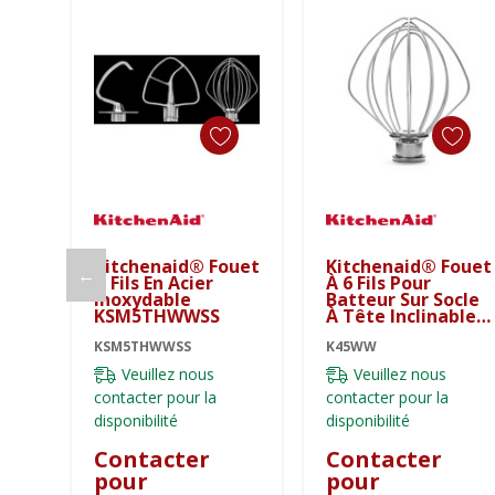
Kitchenaid® Fouet
Kitchenaid® Fouet
←
À Fils En Acier
À 6 Fils Pour
Inoxydable
Batteur Sur Socle
KSM5THWWSS
À Tête Inclinable
K45WW
KSM5THWWSS
K45WW
Veuillez nous
Veuillez nous
contacter pour la
contacter pour la
disponibilité
disponibilité
Contacter
Contacter
pour
pour