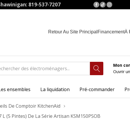
hawinigan: 819-537-7207
Retour Au Site Principal
Financement
À 
Mon co
Ouvrir u
Les ensembles
La liquidation
Pré-commander
Pr
eils De Comptoir KitchenAid
.7 L (5 Pintes) De La Série Artisan KSM150PSOB