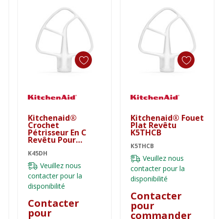
Kitchenaid®
Kitchenaid® Fouet
Crochet
Plat Revêtu
Pétrisseur En C
K5THCB
Revêtu Pour
Batteur Sur Socle
K5THCB
À Tête Inclinable
K45DH
Veuillez nous
K45DH
Veuillez nous
contacter pour la
contacter pour la
disponibilité
disponibilité
Contacter
Contacter
pour
pour
commander