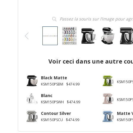
Passez la souris sur l’image pour ag
Voir ceci dans une autre co
Black Matte
KSM150P
KSM150PSBM
$474.99
Blanc
KSM150P
KSM150PSWH
$474.99
Contour Silver
Matte 
KSM150PSCU
$474.99
KSM150P