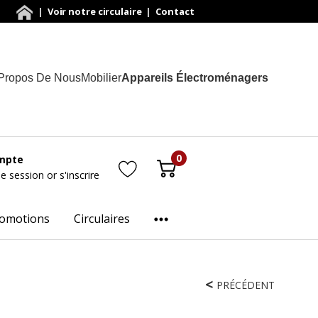
|
Voir notre circulaire
|
Contact
Propos De Nous
Mobilier
Appareils Électroménagers
0
mpte
ne session
or
s'inscrire
omotions
Circulaires
PRÉCÉDENT