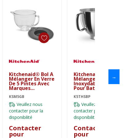
Kitchenaid® Bol À
Kitchenaid® Bol À
→
Mélanger En Verre
Mélanger En Acier
De 5 Pintes Avec
Inoxydable Poli
Marques
Pour Batteur Sur
Graduées Et
Socle, 5 Pintes
Couvercle Pour
KSM5GB
K5THSBP
K5THSBP
Batteur Sur Socle
Veuillez nous
Veuillez nous
À Tête Inclinable
KSM5GB
contacter pour la
contacter pour la
disponibilité
disponibilité
Contacter
Contacter
pour
pour