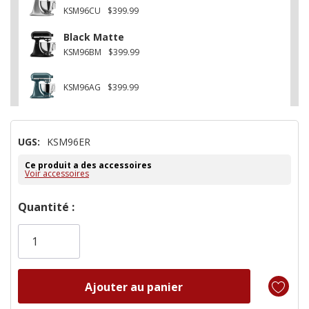
KSM96CU
$399.99
Black Matte
KSM96BM
$399.99
KSM96AG
$399.99
UGS:
KSM96ER
Ce produit a des accessoires
Voir accessoires
Dépêchez-
Quantité :
vous!
il
n’en
reste
plus