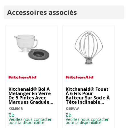
Onglet
Accessoires associés
personnalisé
Kitchenaid® Bol À
Kitchenaid® Fouet
K
Mélanger En Verre
À 6 Fils Pour
Cr
De 5 Pintes Avec
Batteur Sur Socle À
En
Marques Graduées
Tête Inclinable
Ba
Et Couvercle Pour
K45WW
Tê
KSM5GB
K45WW
K4
Batteur Sur Socle À
K
Tête Inclinable
KSM5GB
Veuillez nous contacter
Veuillez nous contacter
Ve
pour la disponibilité
pour la disponibilité
pou