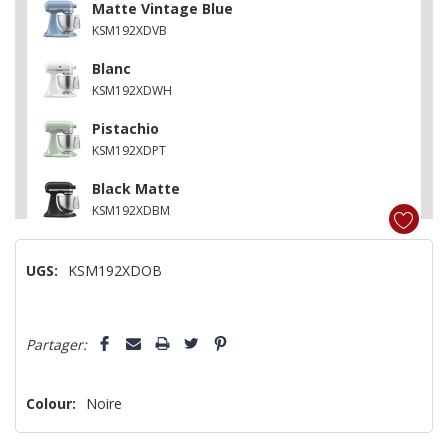
Matte Vintage Blue
KSM192XDVB
Blanc
KSM192XDWH
Pistachio
KSM192XDPT
Black Matte
KSM192XDBM
Fonte noire
UGS:
KSM192XDOB
KSM192XDBK
Milk-shake mat
Dépêchez-
KSM192XDMH
Partager:
vous!
il
n’en
Colour:
Noire
reste