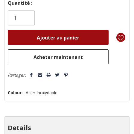
Dépêchez-
Quantité :
vous!
il
n’en
reste
plus
que
Partager:
Colour:
Acier Inoxydable
Details