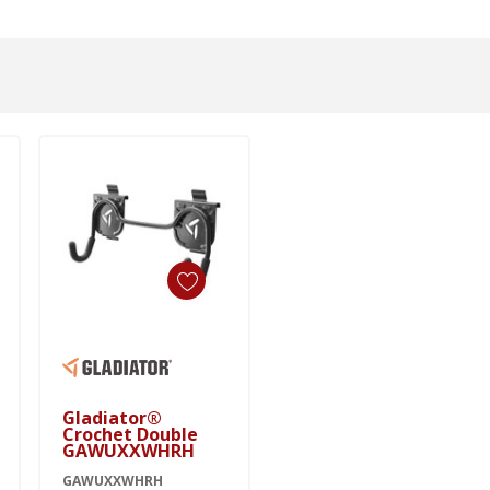
Ajouter Au Panier
Gladiator®
Crochet Double
GAWUXXWHRH
GAWUXXWHRH