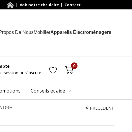
|
Voir notre circulaire
|
Contact
Propos De Nous
Mobilier
Appareils Électroménagers
0
mpte
ne session
or
s'inscrire
omotions
Conseils et aide
XWDRH
PRÉCÉDENT