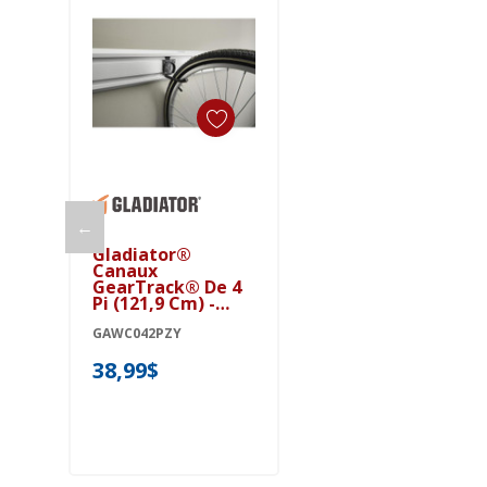
Ajouter Au Panier
←
Gladiator®
Canaux
GearTrack® De 4
Pi (121,9 Cm) -
(emballage De 2)
GAWC042PZY
GAWC042PZY
38,99$