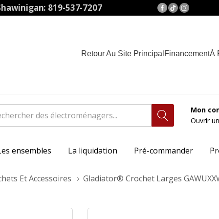
hawinigan: 819-537-7207
Retour Au Site Principal
Financement
À 
Mon co
Ouvrir u
Les ensembles
La liquidation
Pré-commander
Pr
hets Et Accessoires
Gladiator® Crochet Larges GAWUX