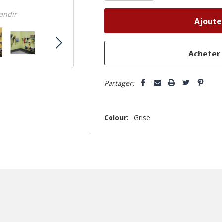
n’en
randir
reste
plus
que
Partager:
Colour:
Grise