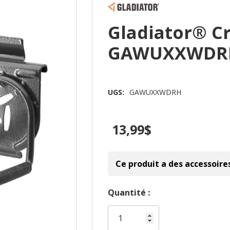
Gladiator® Cr
GAWUXXWDR
UGS:
GAWUXXWDRH
13,99$
Ce produit a des accessoire
Dépêchez-
Quantité :
vous!
il