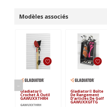
Modèles associés
Ajouter Au Panier
Ajouter Au Panier
←
Gladiator®
Gladiator® Boîte
Crochet À Outil
De Rangement
GAWUXXTHRH
D'articles De Golf
GAWUXXGFTG
GAWUXXTHRH