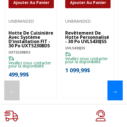
Ajouter Au Panier
Ajouter Au Panier
UNBRANDED
UNBRANDED
Hotte De Cuisinière
Revêtement De
Wh
Avec Système
Hotte Personnalisé
De
D'installation FIT -
- 30 Po UVL5430JSS
Fi
30 Po UXT5230BDS
La
UVL5430JSS
Va
UXT5230BDS
WV
W
Veuillez nous contacter
pour la disponibilité
Veuillez nous contacter
20
pour la disponibilité
1 099,99$
2
499,99$
←
→