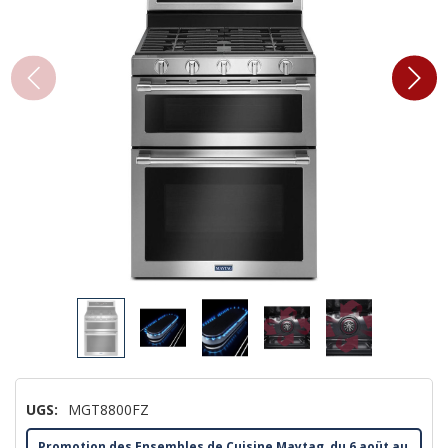
UGS:
MGT8800FZ
Promotion des Ensembles de Cuisine Maytag, du 6 aoüt au