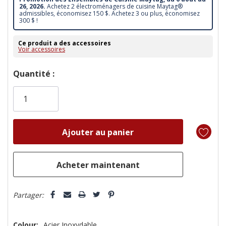
26, 2026.
Achetez 2 électroménagers de cuisine Maytag®
admissibles, économisez 150 $. Achetez 3 ou plus, économisez
300 $ !
Ce produit a des accessoires
Voir accessoires
Dépêchez-
Quantité :
vous!
il
n’en
reste
plus
que
Partager:
Colour:
Acier Inoxydable