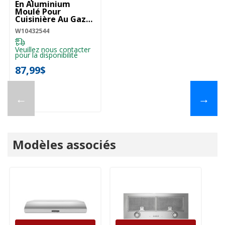
En Aluminium
Moulé Pour
Cuisinière Au Gaz
W10432544
W10432544
Veuillez nous contacter
pour la disponibilité
87,99$
←
→
Modèles associés