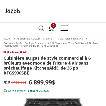
0
Accueil
Appareils De Cuisson KitchenAid
Cuisinières KitchenAid
Cuisinière Au Gaz De Style Commercial À 6 Brûleurs Avec Mode De Friture À Air Sans
Préchauffage KitchenAid® De 36 Po KFGS936SBE
Cuisinière au gaz de style commercial à 6
brûleurs avec mode de friture à air sans
préchauffage KitchenAid® de 36 po
KFGS936SBE
6 899,99$
7 199,99$
PDSF
Date estimée:
octobre 26, 2026
*