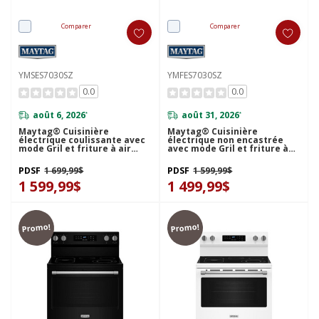
Comparer
Comparer
YMSES7030SZ
YMFES7030SZ
0.0
0.0
août 6, 2026
août 31, 2026
*
*
Maytag® Cuisinière
Maytag® Cuisinière
électrique coulissante avec
électrique non encastrée
mode Gril et friture à air
avec mode Gril et friture à
sans préchauffage - 5.3 pi cu
air sans préchauffage - 5.3 pi
- 30 po YMSES7030SZ
cu - 30 po YMFES7030SZ
PDSF
1 699,99$
PDSF
1 599,99$
1 599,99$
1 499,99$
Promo!
Promo!