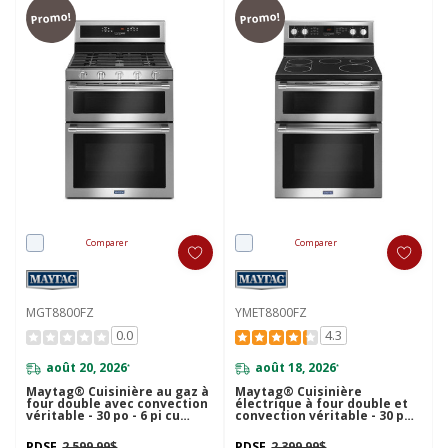
Promo!
Promo!
Comparer
Comparer
MGT8800FZ
YMET8800FZ
0.0
4.3
août 20, 2026
août 18, 2026
*
*
Maytag® Cuisinière au gaz à
Maytag® Cuisinière
four double avec convection
électrique à four double et
véritable - 30 po - 6 pi cu
convection véritable - 30 po -
MGT8800FZ
6.7 pi cu YMET8800FZ
PDSF
2 599,99$
PDSF
2 399,99$