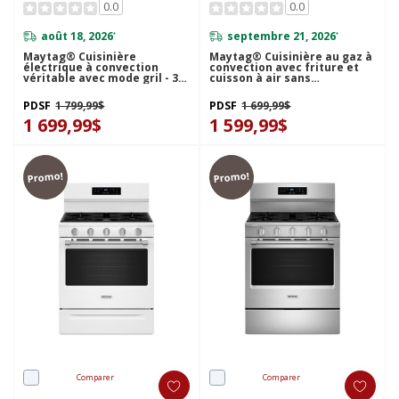
0.0
0.0
août 18, 2026
septembre 21, 2026
*
*
Maytag® Cuisinière
Maytag® Cuisinière au gaz à
électrique à convection
convection avec friture et
véritable avec mode gril - 30
cuisson à air sans
po - 5,3 pi cu YMFES8030RZ
préchauffage - 30 po - 5 pi cu
MFGS6030RB
PDSF
1 799,99$
PDSF
1 699,99$
1 699,99$
1 599,99$
Promo!
Promo!
Comparer
Comparer