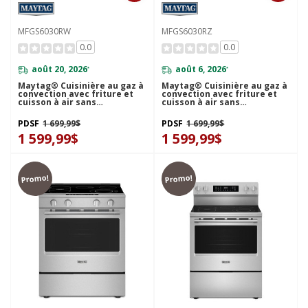
MFGS6030RW
MFGS6030RZ
0.0
0.0
août 20, 2026
août 6, 2026
*
*
Maytag® Cuisinière au gaz à
Maytag® Cuisinière au gaz à
convection avec friture et
convection avec friture et
cuisson à air sans
cuisson à air sans
préchauffage - 30 po - 5 pi cu
préchauffage - 30 po - 5 pi cu
MFGS6030RW
MFGS6030RZ
PDSF
1 699,99$
PDSF
1 699,99$
1 599,99$
1 599,99$
Promo!
Promo!