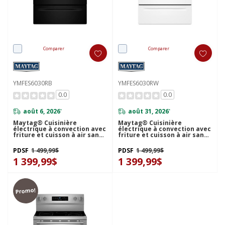
Comparer
Comparer
YMFES6030RB
YMFES6030RW
0.0
0.0
août 6, 2026
août 31, 2026
*
*
Maytag® Cuisinière
Maytag® Cuisinière
électrique à convection avec
électrique à convection avec
friture et cuisson à air sans
friture et cuisson à air sans
préchauffage - 30 po - 5,3 pi
préchauffage - 30 po - 5,3 pi
cu YMFES6030RB
cu YMFES6030RW
PDSF
1 499,99$
PDSF
1 499,99$
1 399,99$
1 399,99$
Promo!