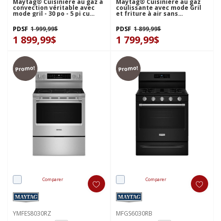
Maytag® Cuisinière au gaz à
Maytag® Cuisinière au gaz
convection véritable avec
coulissante avec mode Gril
mode gril - 30 po - 5 pi cu
et friture à air sans
MFGS8030RZ
préchauffage - 5 pi cu - 30 po
MSGS7030SZ
PDSF
1 999,99$
PDSF
1 899,99$
1 899,99$
1 799,99$
Promo!
Promo!
Comparer
Comparer
YMFES8030RZ
MFGS6030RB