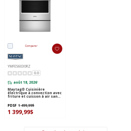
Comparer
YMFES6030RZ
0.0
août 18, 2026
*
Maytag® Cuisinière
électrique à convection avec
friture et cuisson à air sans
préchauffage - 30 po - 5,3 pi
cu YMFES6030RZ
PDSF
1 499,99$
1 399,99$