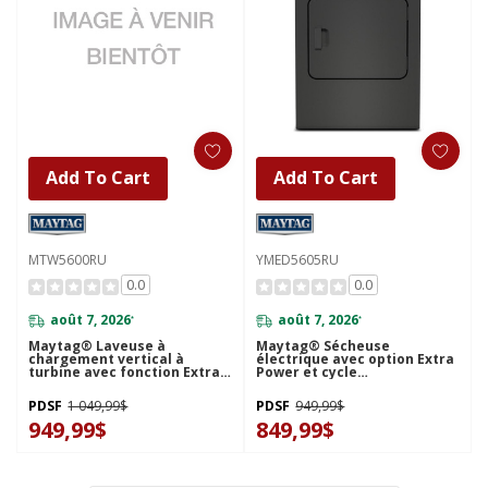
Add To Cart
Add To Cart
Comparer
Comparer
MTW5600RU
YMED5605RU
0.0
0.0
août 7, 2026
août 7, 2026
*
*
Maytag® Laveuse à
Maytag® Sécheuse
chargement vertical à
électrique avec option Extra
turbine avec fonction Extra
Power et cycle
Power et option Animal Pet
d’assainissement avec Oxi
Pro - 5,5 pi cu MTW5600RU
et option Animal Pet Pro - 7
PDSF
1 049,99$
PDSF
949,99$
pi cu YMED5605RU
949,99$
849,99$