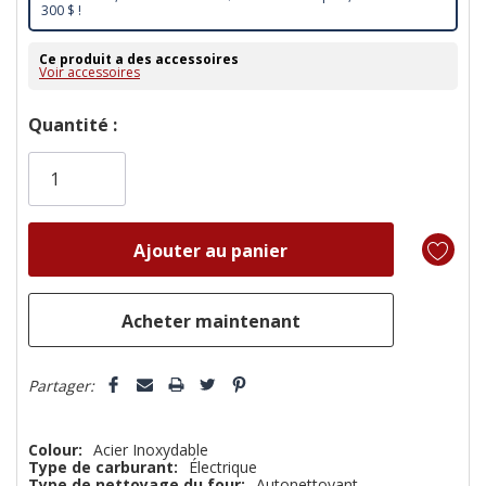
300 $ !
Ce produit a des accessoires
Voir accessoires
Dépêchez-
Quantité :
vous!
il
n’en
reste
plus
que
Partager:
Colour:
Acier Inoxydable
Type de carburant:
Électrique
Type de nettoyage du four:
Autonettoyant