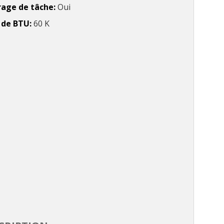
rage de tâche
Oui
l de BTU
60 K