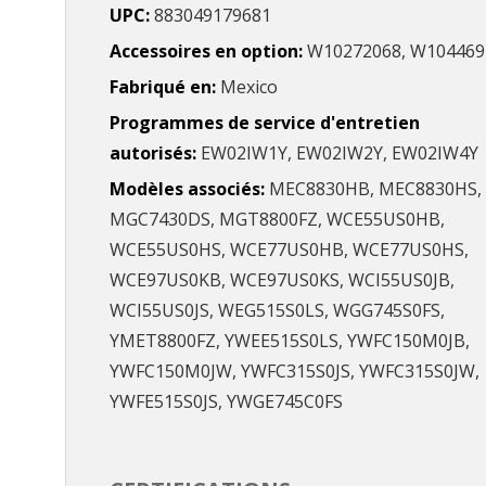
UPC
883049179681
Accessoires en option
W10272068, W104469
Fabriqué en
Mexico
Programmes de service d'entretien
autorisés
EW02IW1Y, EW02IW2Y, EW02IW4Y
Modèles associés
MEC8830HB, MEC8830HS,
MGC7430DS, MGT8800FZ, WCE55US0HB,
WCE55US0HS, WCE77US0HB, WCE77US0HS,
WCE97US0KB, WCE97US0KS, WCI55US0JB,
WCI55US0JS, WEG515S0LS, WGG745S0FS,
YMET8800FZ, YWEE515S0LS, YWFC150M0JB,
YWFC150M0JW, YWFC315S0JS, YWFC315S0JW,
YWFE515S0JS, YWGE745C0FS