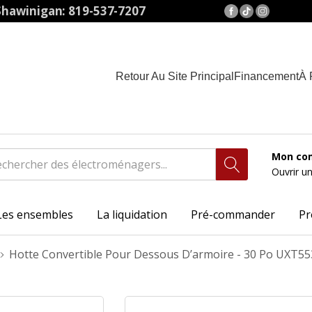
hawinigan: 819-537-7207
Retour Au Site Principal
Financement
À 
Mon co
Ouvrir u
Les ensembles
La liquidation
Pré-commander
Pr
Hotte Convertible Pour Dessous D’armoire - 30 Po UXT5