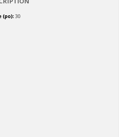
CRIPTION
e (po)
30