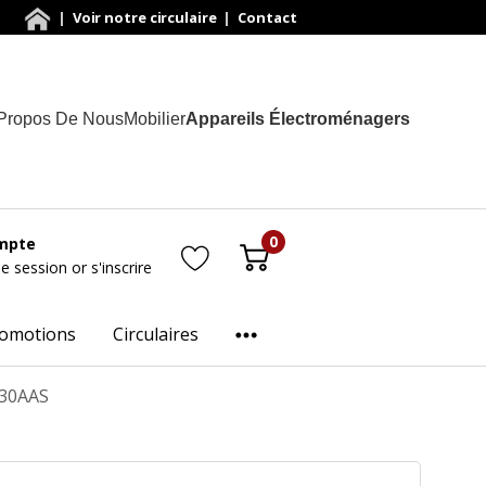
|
Voir notre circulaire
|
Contact
Propos De Nous
Mobilier
Appareils Électroménagers
0
mpte
ne session
or
s'inscrire
omotions
Circulaires
530AAS