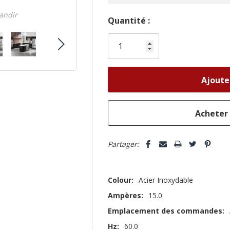
randir
Dépêchez-
Quantité :
vous!
il
n’en
reste
plus
que
Partager:
Colour:
Acier Inoxydable
Ampères:
15.0
Emplacement des commandes:
Hz:
60.0