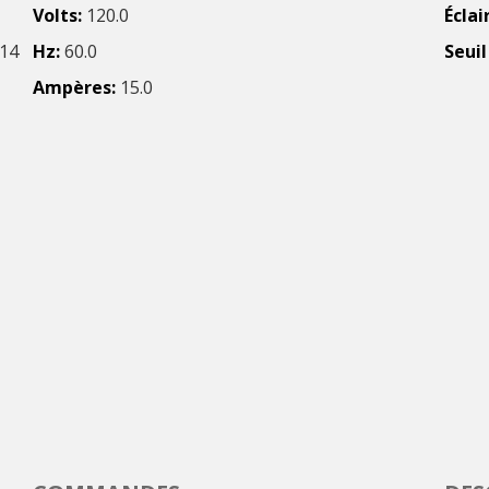
Volts
120.0
Éclai
14
Hz
60.0
Seui
Ampères
15.0