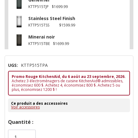
KTTP515TJP
$1699.99
Stainless Steel Finish
KTTP515TSS
$1599.99
Minerai noir
KTTP515TBE
$1699.99
UGS:
KTTP515TPA
Promo Rouge KitchenAid, du 6 aoüt au 23 septembre, 2026.
Achetez 3 électroménagers de cuisine KitchenAid® admissibles,
économisez 600 $. Achetez 4, économisez 800 $. Achetez 5 ou
plus, économisez 1200 $ !
Ce produit a des accessoires
Voir accessoires
Dépêchez-
Quantité :
vous!