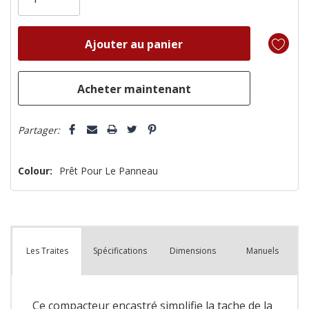
il
n’en
reste
plus
que
Partager:
Colour:
Prêt Pour Le Panneau
Spécifications
Dimensions
Manuels
Les Traites
Ce compacteur encastré simplifie la tache de la