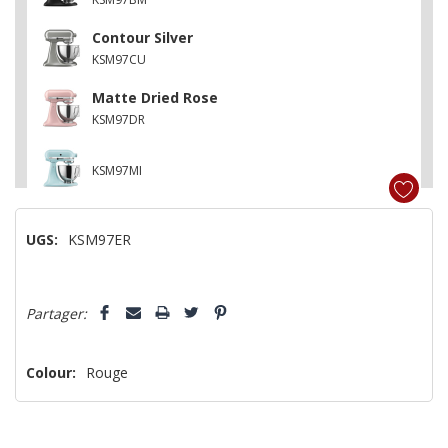
Contour Silver
KSM97CU
Matte Dried Rose
KSM97DR
KSM97MI
UGS:
KSM97ER
Dépêchez-
Partager:
vous!
il
n’en
Colour:
Rouge
reste
plus