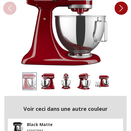
Voir ceci dans une autre couleur
Black Matte
KSM97BM