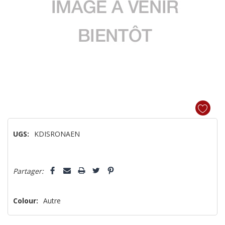
UGS:
KDISRONAEN
Dépêchez-
Partager:
vous!
il
n’en
Colour:
Autre
reste