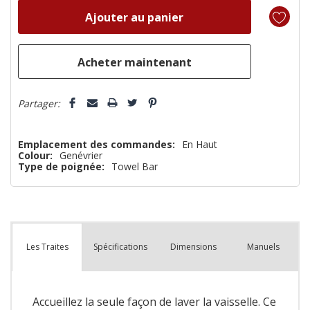
reste
plus
que
Partager:
Emplacement des commandes:
En Haut
Colour:
Genévrier
Type de poignée:
Towel Bar
Spécifications
Dimensions
Manuels
Les Traites
Accueillez la seule façon de laver la vaisselle. Ce