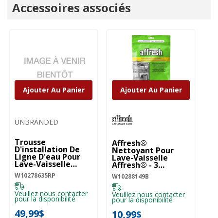
Accessoires associés
Ajouter Au Panier
Ajouter Au Panier
UNBRANDED
Trousse
Affresh®
D'installation De
Nettoyant Pour
Ligne D'eau Pour
Lave-Vaisselle
Lave-Vaisselle
Affresh® - 3
W10278635RP
Pastilles
W10278635RP
W10288149B
W10288149B
Veuillez nous contacter
Veuillez nous contacter
pour la disponibilité
pour la disponibilité
49,99$
10,99$