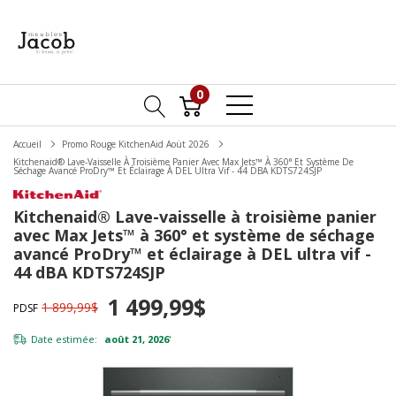
0
Accueil
Promo Rouge KitchenAid Aoüt 2026
Kitchenaid® Lave-Vaisselle À Troisième Panier Avec Max Jets™ À 360° Et Système De
Séchage Avancé ProDry™ Et Éclairage À DEL Ultra Vif - 44 DBA KDTS724SJP
Kitchenaid® Lave-vaisselle à troisième panier
avec Max Jets™ à 360° et système de séchage
avancé ProDry™ et éclairage à DEL ultra vif -
44 dBA KDTS724SJP
1 499,99$
1 899,99$
PDSF
Date estimée:
août 21, 2026
*