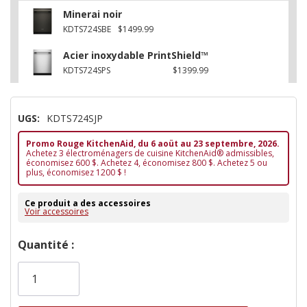
Minerai noir
KDTS724SBE
$1499.99
Acier inoxydable PrintShield™
KDTS724SPS
$1399.99
UGS:
KDTS724SJP
Promo Rouge KitchenAid, du 6 aoüt au 23 septembre, 2026.
Achetez 3 électroménagers de cuisine KitchenAid® admissibles,
économisez 600 $. Achetez 4, économisez 800 $. Achetez 5 ou
plus, économisez 1200 $ !
Ce produit a des accessoires
Voir accessoires
Dépêchez-
Quantité :
vous!
il
n’en