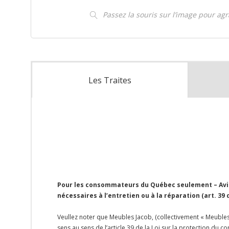
Passez la souris sur l’image pour ag
Les Traites
Pour les consommateurs du Québec seulement – Avis 
nécessaires à l’entretien ou à la réparation (art. 39
Veullez noter que Meubles Jacob, (collectivement « Meubles 
sens au sens de l’article 39 de la Loi sur la protection du