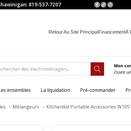
hawinigan: 819-537-7207
Retour Au Site Principal
Financement
À 
Mon co
Ouvrir u
Les ensembles
La liquidation
Pré-commander
Pr
les
Mélangeurs
KitchenAid Portable Accessories W1