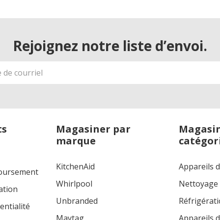
Rejoignez notre liste d’envoi.
ts
Magasiner par
Magasin
marque
catégor
KitchenAid
Appareils 
boursement
Whirlpool
Nettoyage
ation
Unbranded
Réfrigérat
entialité
Maytag
Appareils d