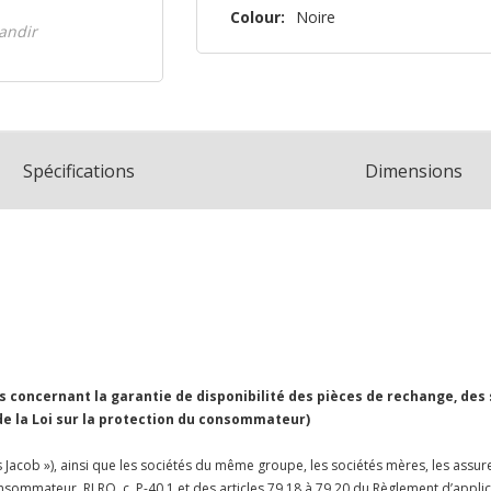
n’en
Colour:
Noire
randir
reste
plus
que
Spécifications
Dimensions
concernant la garantie de disponibilité des pièces de rechange, des
 de la Loi sur la protection du consommateur)
Jacob »), ainsi que les sociétés du même groupe, les sociétés mères, les assureu
 consommateur, RLRQ, c. P-40.1 et des articles 79.18 à 79.20 du Règlement d’appl