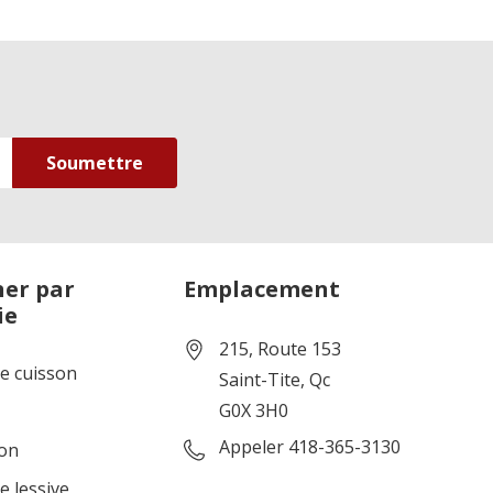
er par
Emplacement
ie
215, Route 153
de cuisson
Saint-Tite, Qc
G0X 3H0
Appeler 418-365-3130
ion
e lessive