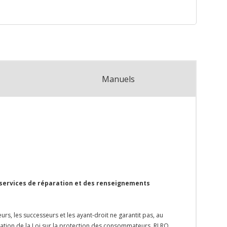
Manuels
 services de réparation et des renseignements
rs, les successeurs et les ayant-droit ne garantit pas, au
ication de la Loi sur la protection des consommateurs, RLRQ,