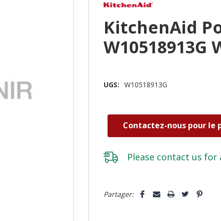
KitchenAid Po
W10518913G 
UGS:
W10518913G
Contactez-nous pour le p
Please
contact us
for 
Dépêchez-
Partager:
vous!
il