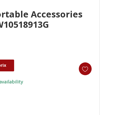
rtable Accessories
W10518913G
rix
availability