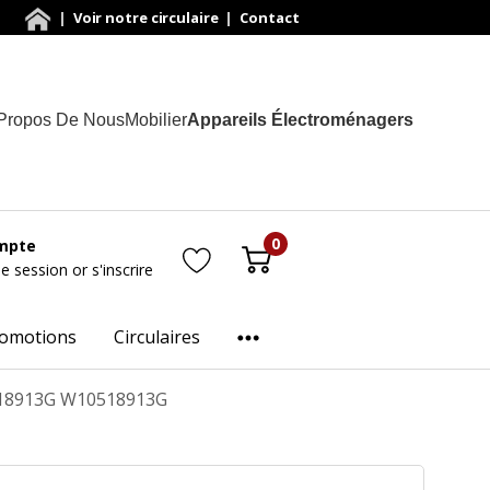
|
Voir notre circulaire
|
Contact
Propos De Nous
Mobilier
Appareils Électroménagers
0
mpte
ne session
or
s'inscrire
omotions
Circulaires
0518913G W10518913G