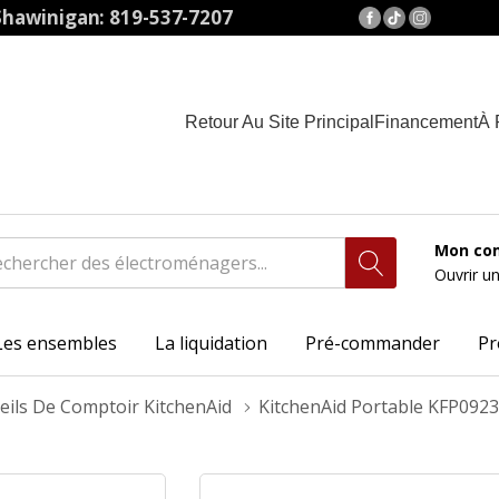
hawinigan: 819-537-7207
Retour Au Site Principal
Financement
À 
Mon co
Ouvrir u
Les ensembles
La liquidation
Pré-commander
Pr
eils De Comptoir KitchenAid
KitchenAid Portable KFP09