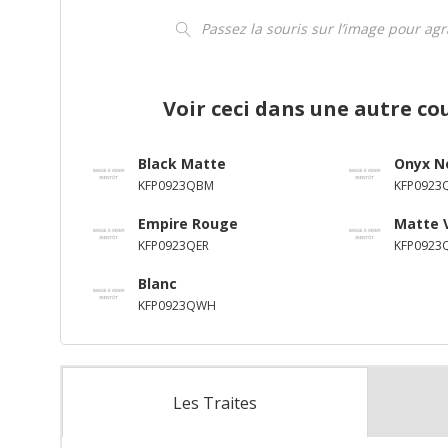
Passez la souris sur l’image pour ag
Voir ceci dans une autre co
Black Matte
Onyx N
KFP0923QBM
KFP0923
Empire Rouge
Matte 
KFP0923QER
KFP0923
Blanc
KFP0923QWH
Les Traites