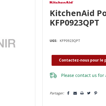
KitchenAid P
KFP0923QPT
UGS:
KFP0923QPT
Contactez-nous pour le p
Please
contact us
for 
Dépêchez-
Partager:
vous!
il