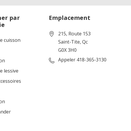
er par
Emplacement
ie
215, Route 153
de cuisson
Saint-Tite, Qc
G0X 3H0
Appeler 418-365-3130
ion
e lessive
ccessoires
ion
ander