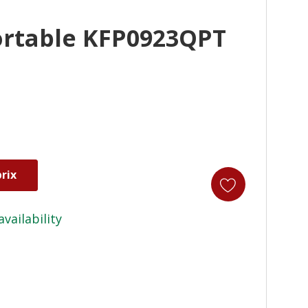
ortable KFP0923QPT
rix
availability