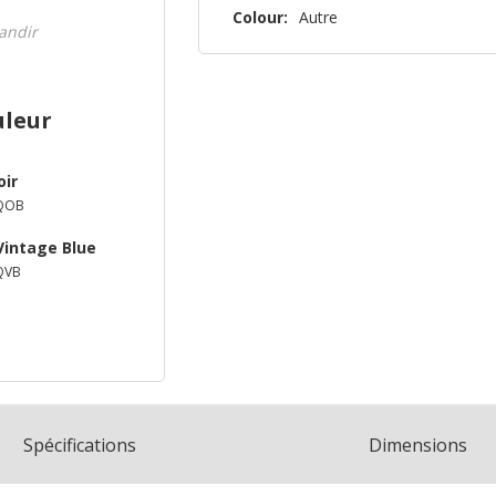
n’en
Colour:
Autre
randir
reste
plus
que
uleur
oir
QOB
Vintage Blue
QVB
Spécifications
Dimensions