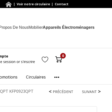
|
Voir notre circulaire
|
Contact
Propos De Nous
Mobilier
Appareils Électroménagers
0
mpte
ne session
or
s'inscrire
omotions
Circulaires
23QPT KFP0923QPT
PRÉCÉDENT
SUIVANT