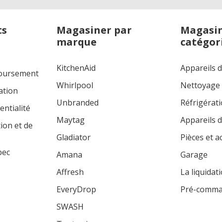
ts
Magasiner par
Magasin
marque
catégor
KitchenAid
Appareils 
boursement
Whirlpool
Nettoyage
ation
Unbranded
Réfrigérat
entialité
Maytag
Appareils d
tion et de
Gladiator
Pièces et a
bec
Amana
Garage
Affresh
La liquidat
EveryDrop
Pré-comm
SWASH