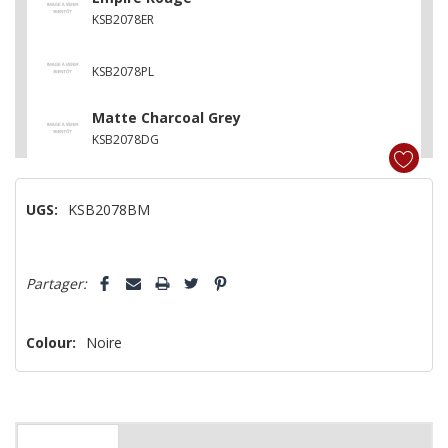
KSB2078ER
KSB2078PL
Matte Charcoal Grey
KSB2078DG
UGS:
KSB2078BM
Dépêchez-
Partager:
vous!
il
n’en
Colour:
Noire
reste
plus
que