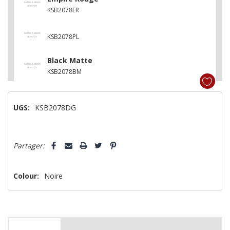
KSB2078ER
KSB2078PL
Black Matte
KSB2078BM
UGS:
KSB2078DG
Dépêchez-
Partager:
vous!
il
n’en
Colour:
Noire
reste
plus
que