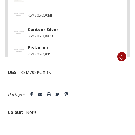
KSM70SKQXMI
Contour Silver
KSM70SKQXCU
Pistachio
KSM70SKQXPT
KSM70SKQXFT
UGS:
KSM70SKQXBK
Empire Rouge
Dépêchez-
KSM70SKQXER
Partager:
vous!
il
n’en
Colour:
Noire
reste
plus