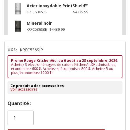
Acier inoxydable PrintShield™
KRFC536SPS
$4339.99
Minerai noir
KRFC536SBE
$4439.99
UGS:
KRFC536SJP
Promo Rouge KitchenAid, du 6 aoüt au 23 septembre, 2026.
Achetez 3 électroménagers de cuisine KitchenAid® admissibles,
économisez 600 $. Achetez 4, économisez 800 $. Achetez 5 ou
plus, économisez 1200 $ !
Ce produit a des accessoires
Voir accessoires
Dépêchez-
Quantité :
vous!
il
n’en