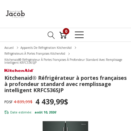
0
Accueil
Appareils De Réfrigération KitchenAid
Réfrigérateurs À Portes Françaises KitchenAid
Kitchenaid® Réfrigérateur À Portes Françaises À Profondeur Standard Avec Remplissage
Intelligent KRFC536SJP
Kitchenaid® Réfrigérateur à portes françaises
à profondeur standard avec remplissage
intelligent KRFC536SJP
4 439,99$
4 839,99$
PDSF
Date estimée:
août 10, 2026
*