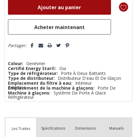
reste
plus
que
Partager:
Colour:
Genévrier
Certifié Energy Star®:
Oui
Type de réfrigérateur:
Porte À Deux Battants
Type de distributeur:
Distributeur D'eau Et De Glaçon
Emplacement du filtre à eau:
Intérieur
Extérieur
Emplacement de la machine à glaçons:
Porte De
Machine à glaçons:
Système De Porte À Glace
Réfrigérateur
Spécifications
Dimensions
Manuels
Les Traites