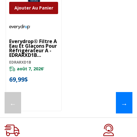
Ajouter Au Panier
Everydrop® Filtre À
Eau Et Glaçons Pour
Réfrigérateur A -
EDRARXD1B
EDRARXD1B
EDRARXD1B
août 7, 2026
*
69,99$
←
→