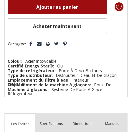
reste
plus
que
Partager:
Colour:
Acier Inoxydable
Certifié Energy Star®:
Oui
Type de réfrigérateur:
Porte À Deux Battants
Type de distributeur:
Distributeur D'eau Et De Glaçon
Emplacement du filtre à eau:
Intérieur
Extérieur
Emplacement de la machine à glaçons:
Porte De
Machine à glaçons:
Système De Porte À Glace
Réfrigérateur
Spécifications
Dimensions
Manuels
Les Traites