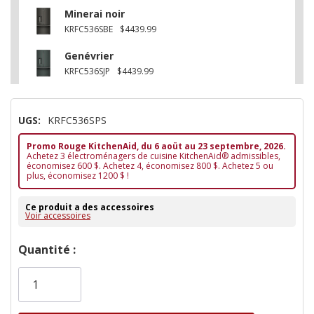
Minerai noir
KRFC536SBE
$4439.99
Genévrier
KRFC536SJP
$4439.99
UGS:
KRFC536SPS
Promo Rouge KitchenAid, du 6 aoüt au 23 septembre, 2026.
Achetez 3 électroménagers de cuisine KitchenAid® admissibles,
économisez 600 $. Achetez 4, économisez 800 $. Achetez 5 ou
plus, économisez 1200 $ !
Ce produit a des accessoires
Voir accessoires
Dépêchez-
Quantité :
vous!
il
n’en