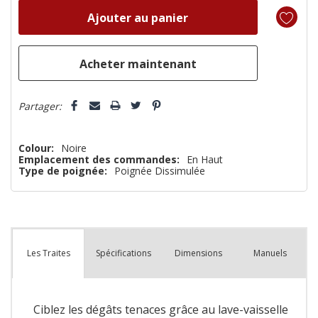
reste
plus
que
Partager:
Colour:
Noire
Emplacement des commandes:
En Haut
Type de poignée:
Poignée Dissimulée
Spécifications
Dimensions
Manuels
Les Traites
Ciblez les dégâts tenaces grâce au lave-vaisselle