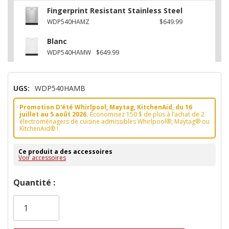
Fingerprint Resistant Stainless Steel
WDP540HAMZ
$649.99
Blanc
WDP540HAMW
$649.99
UGS:
WDP540HAMB
Promotion D'été Whirlpool, Maytag, KitchenAid, du 16
juillet au 5 août 2026.
Économisez 150 $ de plus à l’achat de 2
électroménagers de cuisine admissibles Whirlpool®, Maytag® ou
KitchenAid® !
Ce produit a des accessoires
Voir accessoires
Dépêchez-
Quantité :
vous!
il
n’en