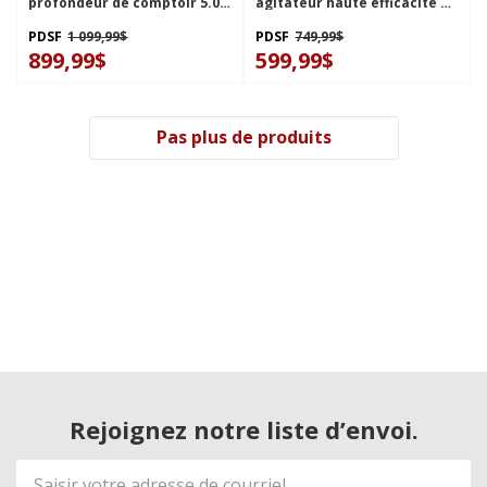
profondeur de comptoir 5.0
agitateur haute efficacité à
pi³ NFW5800HW
double action, 4.4 pi3
NTW4519JW
PDSF
1 099,99$
PDSF
749,99$
899,99$
599,99$
Pas plus de produits
Rejoignez notre liste d’envoi.
Adresse