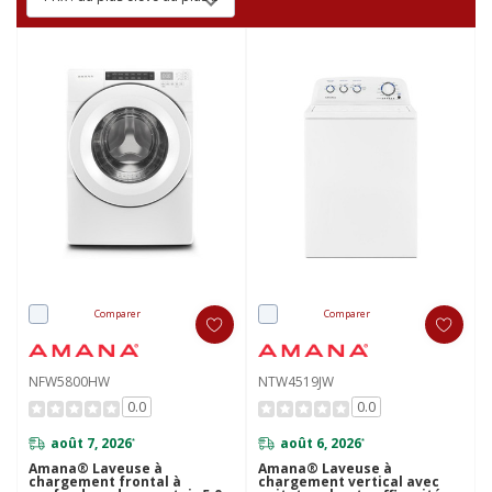
Comparer
Comparer
NFW5800HW
NTW4519JW
0.0
0.0
août 7, 2026
août 6, 2026
*
*
Amana® Laveuse à
Amana® Laveuse à
chargement frontal à
chargement vertical avec