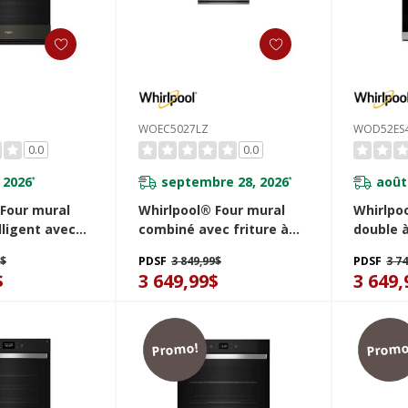
WOEC5027LZ
WOD52ES
0.0
0.0
 2026
septembre 28, 2026
août
*
*
 Four mural
Whirlpool® Four mural
Whirlpo
lligent avec
combiné avec friture à
double 
r de 10 pi cu
air si connecté - 5.7 pi cu
véritable
9$
PDSF
3 849,99$
PDSF
3 7
V
total WOEC5027LZ
cu WOD
$
3 649,99$
3 649,
Promo!
Promo