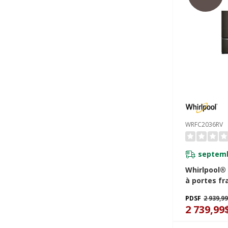
WRFC2036RV
septemb
Whirlpool®
à portes fr
profondeur
PDSF
2 939,9
et congélat
2 739,99
36po - 20pi
WRFC2036R