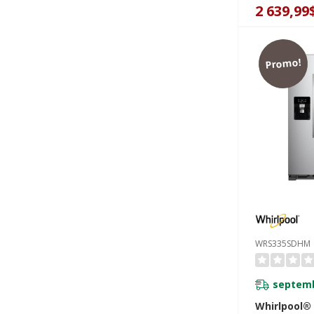
préparation
2 639,99
rangement -
WRSF6536R
Promo!
WRS335SDHM
septemb
Whirlpool®