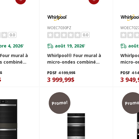
WOEC7030PZ
WOEC702
0.0
0.0
re 4, 2026
août 19, 2026
août
*
*
Four mural à
Whirlpool® Four mural à
Whirlpo
s combiné
micro-ondes combiné
micro-o
 à air de 6.4 pi
avec friture à air de 6.4 pi
avec frit
9$
PDSF
4 199,99$
PDSF
4 1
30PV
cu WOEC7030PZ
cu WOE
$
3 999,99$
3 949,
Promo!
Promo