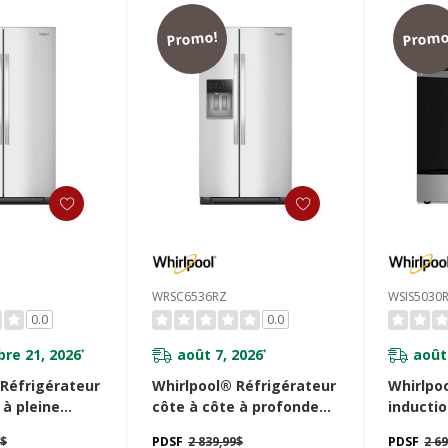
Promo!
Promo
WRSC6536RZ
WSIS5030
0.0
0.0
re 21, 2026
août 7, 2026
août
*
*
 Réfrigérateur
Whirlpool® Réfrigérateur
Whirlpoo
 à pleine
côte à côte à profondeur
inductio
 avec bacs de
de comptoir avec bacs de
air san
9$
PDSF
2 839,99$
PDSF
2 6