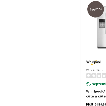
Promo!
WRSF6536RZ
septemb
Whirlpool®
côte à côte
profondeur
PDSF
2 839,9