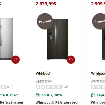
 et de
préparation et de
30 po W
$
2 639,99$
2 599,
 36 pi cu
rangement - 36 pi cu
Z
WRSC6536RZ
Promo!
Promo
WRS555SIHV
WRSF5536
0.0
0.0
re 8, 2026
août 7, 2026
sept
*
*
 Réfrigérateur
Whirlpool® Réfrigérateur
Whirlpo