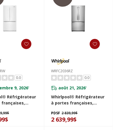
6RW
WRFC2036RZ
0.0
0.0
embre 9, 2026
août 21, 2026
*
*
ol® Réfrigérateur
Whirlpool® Réfrigérateur
 françaises,
à portes françaises,
eur de comptoir
profondeur de comptoir
89,99$
PDSF
2 839,99$
lateur inférieur -
et congélateur inférieur -
99$
2 639,99$
0picu
36po - 20picu
36RW
WRFC2036RZ