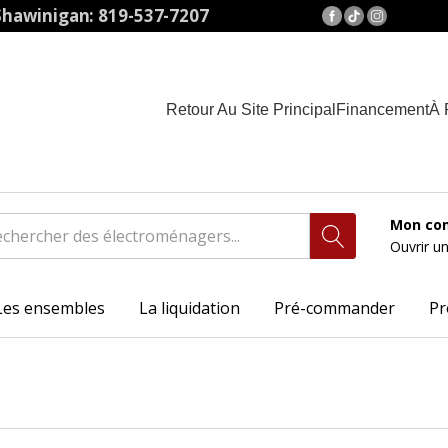
hawinigan: 819-537-7207
Retour Au Site Principal
Financement
À 
Mon co
Ouvrir u
Les ensembles
La liquidation
Pré-commander
Pr