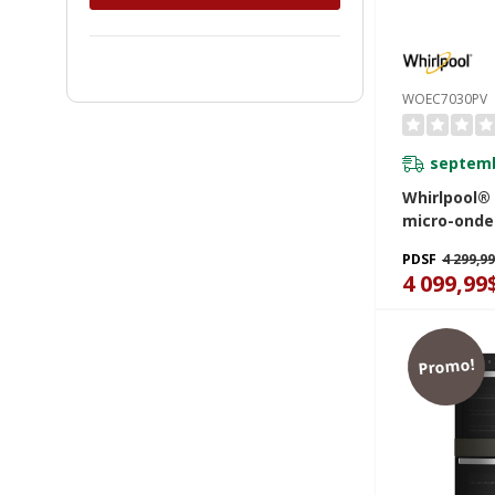
WOEC7030PV
septemb
Whirlpool® 
micro-onde
avec friture
PDSF
4 299,9
cu WOEC70
4 099,99
Promo!