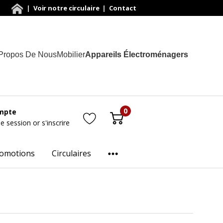
|
Voir notre circulaire
|
Contact
Propos De Nous
Mobilier
Appareils Électroménagers
0
mpte
ne session
or
s'inscrire
omotions
Circulaires