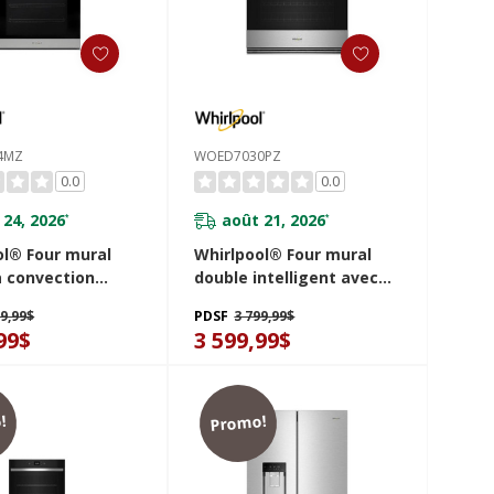
4MZ
WOED7030PZ
0.0
0.0
 24, 2026
août 21, 2026
*
*
ol® Four mural
Whirlpool® Four mural
à convection
double intelligent avec
 - 24 po - 5.8 pi
friture à air de 10 pi cu
49,99$
PDSF
3 799,99$
52ES4MZ
WOED7030PZ
99$
3 599,99$
!
Promo!