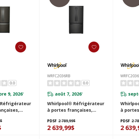
WRFC2036RB
WRFC203
0.0
0.0
re 9, 2026
août 7, 2026
sept
*
*
 Réfrigérateur
Whirlpool® Réfrigérateur
Whirlpo
ançaises,
à portes françaises,
à portes
 de comptoir
profondeur de comptoir
profond
9$
PDSF
2 789,99$
PDSF
2 7
eur inférieur -
et congélateur inférieur -
et congé
$
2 639,99$
2 639,
cu
36po - 20picu
36po - 2
V
WRFC2036RB
WRFC20