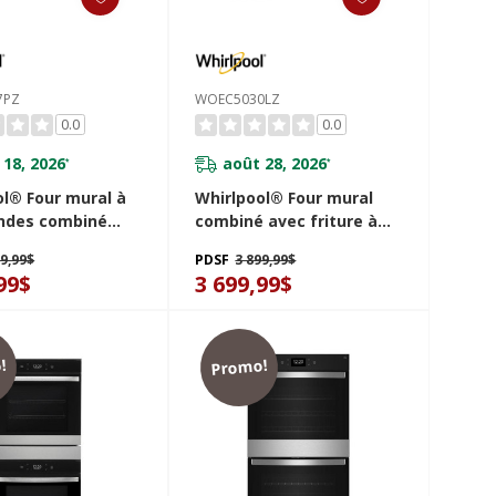
7PZ
WOEC5030LZ
0.0
0.0
 18, 2026
août 28, 2026
*
*
ol® Four mural à
Whirlpool® Four mural
ndes combiné
combiné avec friture à
ure à air de 5.7 pi
air si connecté - 6.4 pi cu
49,99$
PDSF
3 899,99$
C7027PZ
total WOEC5030LZ
99$
3 699,99$
!
Promo!