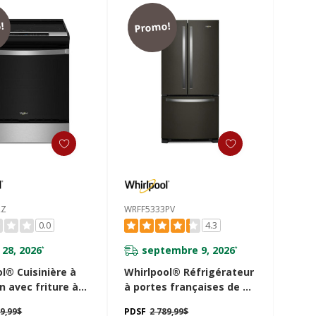
!
Promo!
RZ
WRFF5333PV
0.0
4.3
 28, 2026
septembre 9, 2026
*
*
l® Cuisinière à
Whirlpool® Réfrigérateur
n avec friture à
à portes françaises de 33
s préchauffage de
po - 22 pi cu WRFF5333PV
99,99$
PDSF
2 789,99$