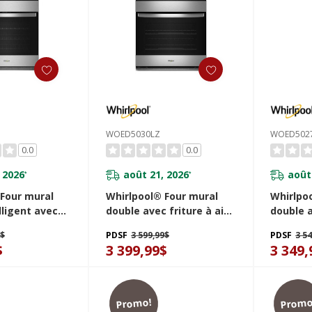
WOED5030LZ
WOED502
0.0
0.0
 2026
août 21, 2026
août
*
*
 Four mural
Whirlpool® Four mural
Whirlpo
lligent avec
double avec friture à air
double a
 de 8.6 pi cu
si connecté - 10 pi cu
si conne
9$
PDSF
3 599,99$
PDSF
3 5
Z
total WOED5030LZ
total W
$
3 399,99$
3 349,
Promo!
Promo