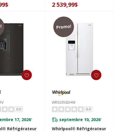
SIS5030RZ
99$
2 539,99$
!
Promo!
RV
WRS335SDHW
0.0
0.0
embre 17, 2026
septembre 10, 2026
*
*
ol® Réfrigérateur
Whirlpool® Réfrigérateur