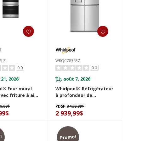
7LZ
WRQC7836RZ
0.0
0.0
 21, 2026
août 7, 2026
*
*
ol® Four mural
Whirlpool® Réfrigérateur
vec friture à air
à profondeur de
cté - 8.6 pi cu
comptoir à 4 portes avec
49,99$
PDSF
3 139,99$
OED5027LZ
machine à glaçons dans
99$
2 939,99$
la porte de 36 po
WRQC7836RZ
!
Promo!