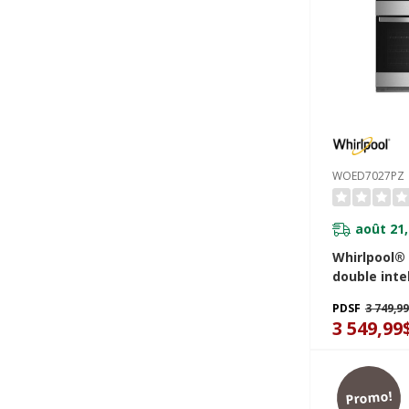
WOED7027PZ
août 21,
Whirlpool®
double inte
friture à air
PDSF
3 749,9
WOED7027P
3 549,99
Promo!