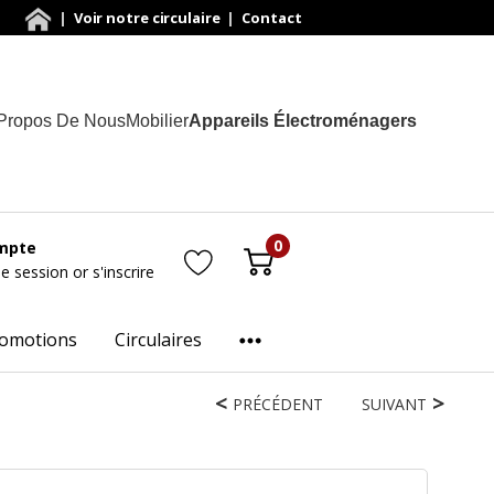
|
Voir notre circulaire
|
Contact
Propos De Nous
Mobilier
Appareils Électroménagers
0
mpte
ne session
or
s'inscrire
omotions
Circulaires
PRÉCÉDENT
SUIVANT