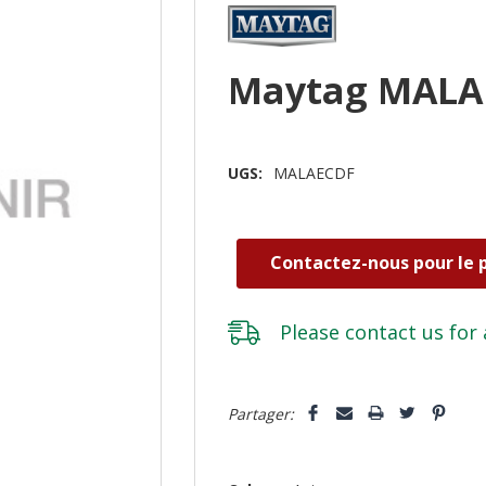
Maytag MALA
UGS:
MALAECDF
Contactez-nous pour le p
Please
contact us
for 
Dépêchez-
Partager:
vous!
il
n’en