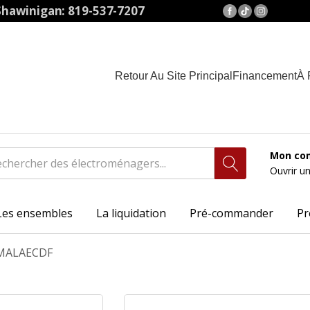
hawinigan: 819-537-7207
Retour Au Site Principal
Financement
À 
Mon co
Ouvrir u
Les ensembles
La liquidation
Pré-commander
Pr
MALAECDF