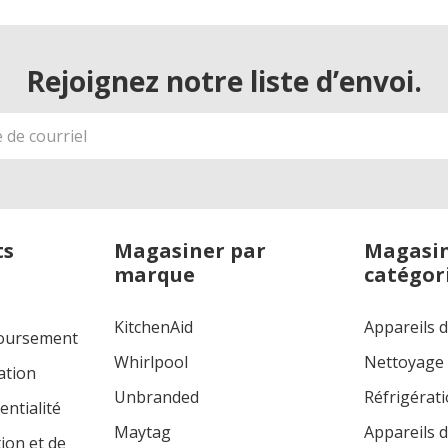
Rejoignez notre liste d’envoi.
ts
Magasiner par
Magasin
marque
catégor
KitchenAid
Appareils 
boursement
Whirlpool
Nettoyage
ation
Unbranded
Réfrigérat
entialité
Maytag
Appareils d
tion et de