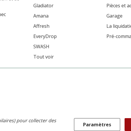
Gladiator
Pièces et a
bec
Amana
Garage
Affresh
La liquidat
EveryDrop
Pré-comm
SWASH
Tout voir
ilaires) pour collecter des
Paramètres