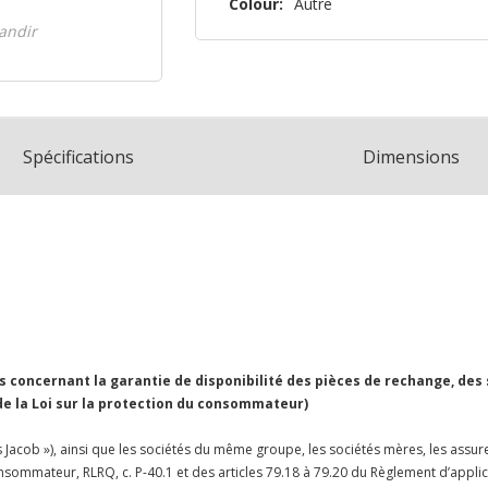
Colour:
Autre
reste
randir
plus
que
Spécifications
Dimensions
concernant la garantie de disponibilité des pièces de rechange, des
 de la Loi sur la protection du consommateur)
Jacob »), ainsi que les sociétés du même groupe, les sociétés mères, les assureu
 consommateur, RLRQ, c. P-40.1 et des articles 79.18 à 79.20 du Règlement d’appl