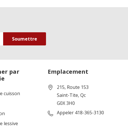
er par
Emplacement
ie
215, Route 153
de cuisson
Saint-Tite, Qc
G0X 3H0
Appeler 418-365-3130
ion
e lessive