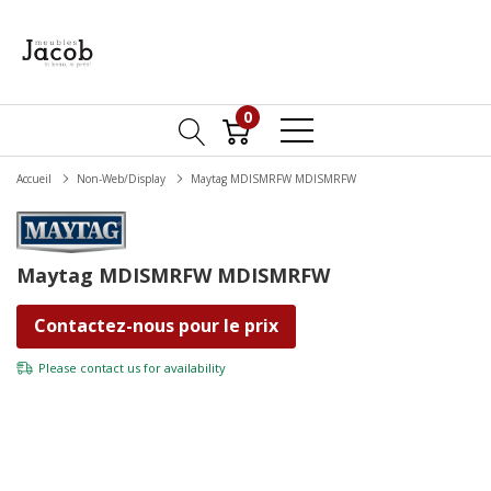
0
Accueil
Non-Web/Display
Maytag MDISMRFW MDISMRFW
Maytag MDISMRFW MDISMRFW
Contactez-nous pour le prix
Please
contact us
for availability