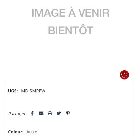
UGS:
MDISMRFW
Dépêchez-
Partager:
vous!
il
n’en
Colour:
Autre