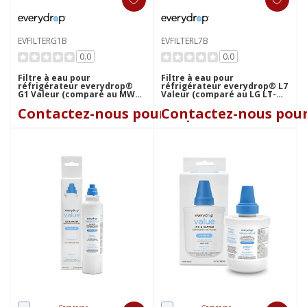
EVFILTERG1B
EVFILTERL7B
0.0
0.0
Filtre à eau pour
Filtre à eau pour
réfrigérateur everydrop®
réfrigérateur everydrop® L7
G1 Valeur (comparé au MWF)
Valeur (comparé au LG LT-
EVFILTERG1B
700) EVFILTERL7B
Contactez-nous pour le prix
Contactez-nous pour