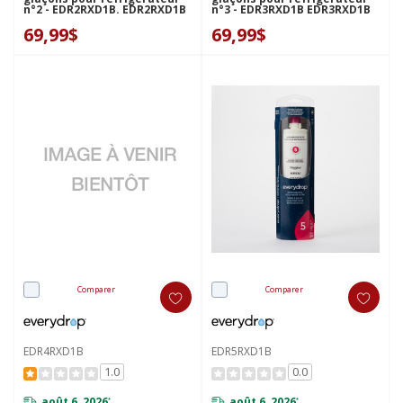
n°2 - EDR2RXD1B. EDR2RXD1B
n°3 - EDR3RXD1B EDR3RXD1B
69,99$
69,99$
Comparer
Comparer
EDR4RXD1B
EDR5RXD1B
1.0
0.0
août 6, 2026
août 6, 2026
*
*