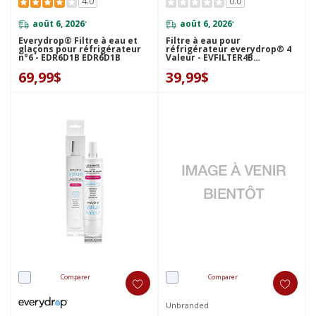
4.0
0.0
août 6, 2026
août 6, 2026
*
*
Everydrop® Filtre à eau et
Filtre à eau pour
glaçons pour réfrigérateur
réfrigérateur everydrop® 4
n°6 - EDR6D1B EDR6D1B
Valeur - EVFILTER4B
EVFILTER4B
69,99$
39,99$
Comparer
Comparer
Unbranded