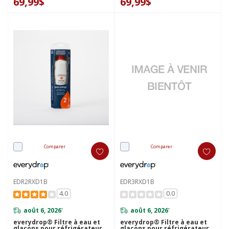
69,99$
69,99$
Comparer
Comparer
EDR2RXD1B
EDR3RXD1B
4.0
0.0
août 6, 2026
août 6, 2026
*
*
everydrop® Filtre à eau et
everydrop® Filtre à eau et
glaçons pour réfrigérateur
glaçons pour réfrigérateur