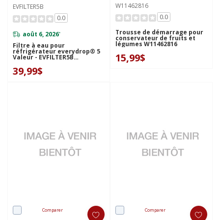
W11462816
EVFILTER5B
0.0
0.0
Trousse de démarrage pour
août 6, 2026
*
conservateur de fruits et
légumes W11462816
Filtre à eau pour
réfrigérateur everydrop® 5
15,99$
Valeur - EVFILTER5B
EVFILTER5B
39,99$
Comparer
Comparer