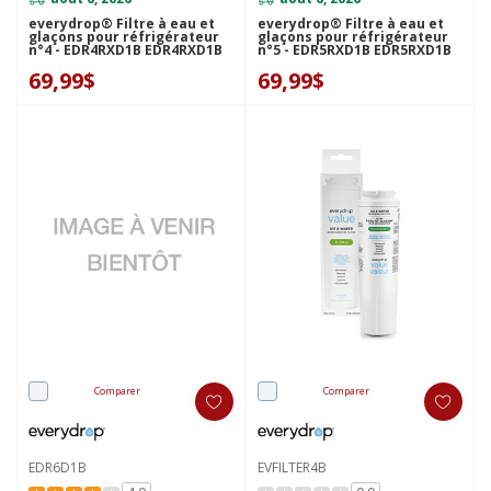
everydrop® Filtre à eau et
everydrop® Filtre à eau et
glaçons pour réfrigérateur
glaçons pour réfrigérateur
n°4 - EDR4RXD1B EDR4RXD1B
n°5 - EDR5RXD1B EDR5RXD1B
69,99$
69,99$
Comparer
Comparer
EDR6D1B
EVFILTER4B