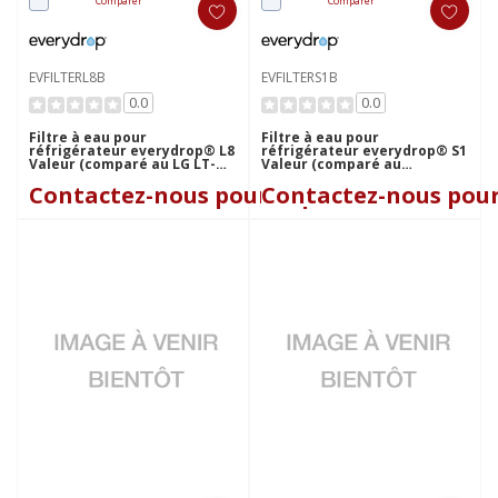
Comparer
Comparer
EVFILTERL8B
EVFILTERS1B
0.0
0.0
Filtre à eau pour
Filtre à eau pour
réfrigérateur everydrop® L8
réfrigérateur everydrop® S1
Valeur (comparé au LG LT-
Valeur (comparé au
800) EVFILTERL8B
Samsung HAF-CU1)
Contactez-nous pour le prix
Contactez-nous pour
EVFILTERS1B