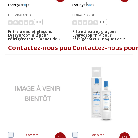
EDR2RXD2BB
EDR4RXD2BB
0.0
0.0
Filtre à eau et glaçons
Filtre à eau et glaçons
Everydrop™ n˚2 pour
Everydrop™n˚4 pour
réfrigérateur. Paquet de 2.
réfrigérateur- Paquet de 2.
Modèle EDR2RXD2B.
Modèle EDR4RXD2B.
Contactez-nous pour le prix
Contactez-nous pour
EDR2RXD2BB
EDR4RXD2BB
Comparer
Comparer