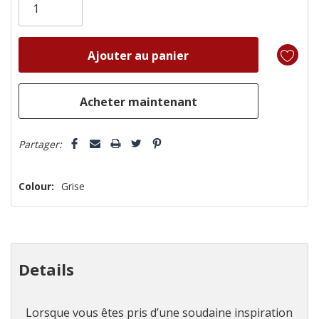
il
n’en
reste
plus
que
Partager:
Colour:
Grise
Details
Lorsque vous êtes pris d’une soudaine inspiration