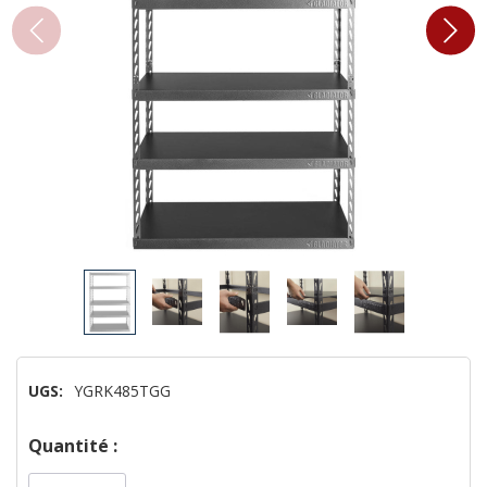
UGS:
YGRK485TGG
Dépêchez-
Quantité :
vous!