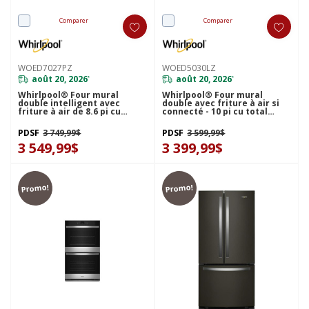
Comparer
Comparer
WOED7027PZ
WOED5030LZ
août 20, 2026
août 20, 2026
*
*
Whirlpool® Four mural
Whirlpool® Four mural
double intelligent avec
double avec friture à air si
friture à air de 8.6 pi cu
connecté - 10 pi cu total
WOED7027PZ
WOED5030LZ
PDSF
3 749,99$
PDSF
3 599,99$
3 549,99$
3 399,99$
Promo!
Promo!