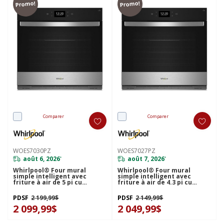
Promo!
Promo!
Comparer
Comparer
WOES7030PZ
WOES7027PZ
août 6, 2026
août 7, 2026
*
*
Whirlpool® Four mural
Whirlpool® Four mural
simple intelligent avec
simple intelligent avec
friture à air de 5 pi cu
friture à air de 4.3 pi cu
WOES7030PZ
WOES7027PZ
PDSF
2 199,99$
PDSF
2 149,99$
2 099,99$
2 049,99$