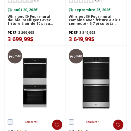
0.0
0.0
août 20, 2026
septembre 25, 2026
*
*
Whirlpool® Four mural
Whirlpool® Four mural
double intelligent avec
combiné avec friture à air si
friture à air de 10 pi cu
connecté - 5.7 pi cu total
WOED7030PV
WOEC5027LZ
PDSF
3 899,99$
PDSF
3 849,99$
3 699,99$
3 649,99$
Promo!
Promo!
Comparer
Comparer