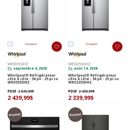
Comparer
Comparer
WRS555SIHZ
WRS325SDHZ
septembre 4, 2026
août 14, 2026
*
*
Whirlpool® Réfrigérateur
Whirlpool® Réfrigérateur
côte à côte - 36 po - 25 pi cu
côte à côte - 36 po - 25 pi cu
WRS555SIHZ
WRS325SDHZ
PDSF
2 539,99$
PDSF
2 439,99$
2 439,99$
2 339,99$
Promo!
Promo!