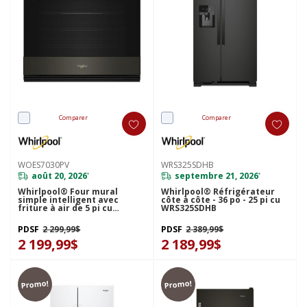
Comparer
Comparer
WOES7030PV
WRS325SDHB
août 20, 2026
septembre 21, 2026
*
*
Whirlpool® Four mural
Whirlpool® Réfrigérateur
simple intelligent avec
côte à côte - 36 po - 25 pi cu
friture à air de 5 pi cu
WRS325SDHB
WOES7030PV
PDSF
2 299,99$
PDSF
2 389,99$
2 199,99$
2 189,99$
Promo!
Promo!