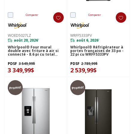
Comparer
Comparer
WOED5027LZ
WRFF5333PV
août 20, 2026
août 6, 2026
*
*
Whirlpool® Four mural
Whirlpool® Réfrigérateur à
double avec friture à air si
portes françaises de 33 po -
connecté - 8.6 pi cu total
22 pi cu WRFF5333PV
WOED5027LZ
PDSF
3 549,99$
PDSF
2 789,99$
3 349,99$
2 539,99$
Promo!
Promo!