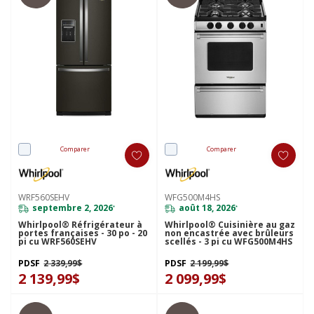
Comparer
Comparer
WRF560SEHV
WFG500M4HS
septembre 2, 2026
août 18, 2026
*
*
Whirlpool® Réfrigérateur à
Whirlpool® Cuisinière au gaz
portes françaises - 30 po - 20
non encastrée avec brûleurs
pi cu WRF560SEHV
scellés - 3 pi cu WFG500M4HS
PDSF
2 339,99$
PDSF
2 199,99$
2 139,99$
2 099,99$