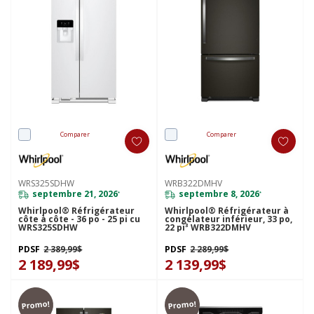
Comparer
Comparer
WRS325SDHW
WRB322DMHV
septembre 21, 2026
septembre 8, 2026
*
*
Whirlpool® Réfrigérateur
Whirlpool® Réfrigérateur à
côte à côte - 36 po - 25 pi cu
congélateur inférieur, 33 po,
WRS325SDHW
22 pi³ WRB322DMHV
PDSF
2 389,99$
PDSF
2 289,99$
2 189,99$
2 139,99$
Promo!
Promo!