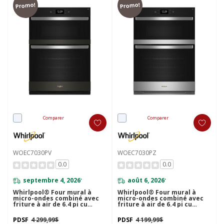
Promo!
Promo!
Comparer
Comparer
WOEC7030PV
WOEC7030PZ
0.0
0.0
septembre 4, 2026
août 6, 2026
*
*
Whirlpool® Four mural à
Whirlpool® Four mural à
micro-ondes combiné avec
micro-ondes combiné avec
friture à air de 6.4 pi cu
friture à air de 6.4 pi cu
WOEC7030PV
WOEC7030PZ
PDSF
4 299,99$
PDSF
4 199,99$