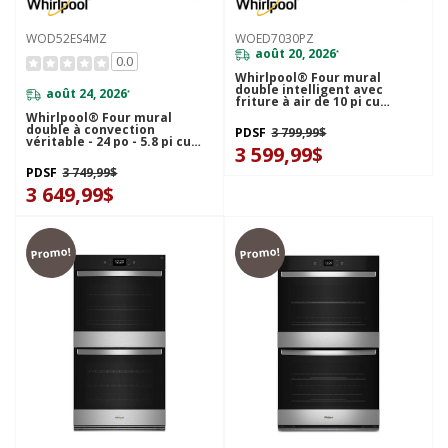
WOD52ES4MZ
WOED7030PZ
août 20, 2026
*
0.0
Whirlpool® Four mural
double intelligent avec
août 24, 2026
*
friture à air de 10 pi cu
WOED7030PZ
Whirlpool® Four mural
double à convection
PDSF
3 799,99$
véritable - 24 po - 5.8 pi cu
3 599,99$
WOD52ES4MZ
PDSF
3 749,99$
3 649,99$
Promo!
Promo!