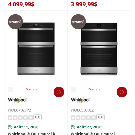
4 099,99$
3 999,99$
Promo!
Promo!
Comparer
Comparer
WOEC7027PZ
WOEC5030LZ
0.0
0.0
août 11, 2026
août 27, 2026
*
*
Whirlpool® Four mural à
Whirlpool® Four mural