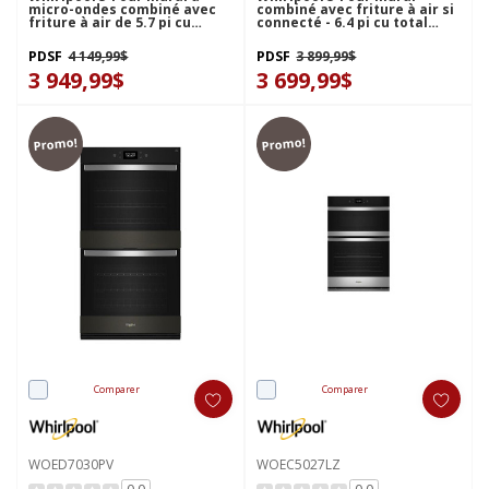
micro-ondes combiné avec
combiné avec friture à air si
friture à air de 5.7 pi cu
connecté - 6.4 pi cu total
WOEC7027PZ
WOEC5030LZ
PDSF
4 149,99$
PDSF
3 899,99$
3 949,99$
3 699,99$
Promo!
Promo!
Comparer
Comparer
WOED7030PV
WOEC5027LZ