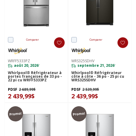
Comparer
Comparer
WRFF5333PZ
WRS325SDHV
août 20, 2026
septembre 21, 2026
*
*
Whirlpool® Réfrigérateur à
Whirlpool® Réfrigérateur
portes françaises de 33 po -
côte à côte - 36 po - 25 pi cu
22 pi cu WRFF5333PZ
WRS325SDHV
PDSF
2 689,99$
PDSF
2 539,99$
2 439,99$
2 439,99$
Promo!
Promo!