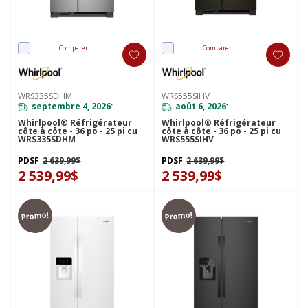
Comparer
Comparer
WRS335SDHM
WRS555SIHV
septembre 4, 2026
août 6, 2026
*
*
Whirlpool® Réfrigérateur
Whirlpool® Réfrigérateur
côte à côte - 36 po - 25 pi cu
côte à côte - 36 po - 25 pi cu
WRS335SDHM
WRS555SIHV
PDSF
2 639,99$
PDSF
2 639,99$
2 539,99$
2 539,99$
Promo!
Promo!