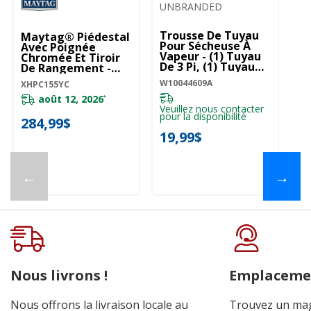
UNBRANDED
U
Trousse De Tuyau
Tr
Maytag® Piédestal
Pour Sécheuse À
Po
Avec Poignée
Vapeur - (1) Tuyau
Va
Chromée Et Tiroir
De 3 Pi, (1) Tuyau
De
De Rangement -
De 5 Pi W10044609A
De
15.5 Po (39.37 Cm)
W10044609A
W1
XHPC155YC
XHPC155YC
août 12, 2026
*
Veuillez nous contacter
Ve
pour la disponibilité
pou
284,99$
19,99$
3
←
→
Nous livrons !
Emplaceme
Nous offrons la livraison locale au
Trouvez un mag