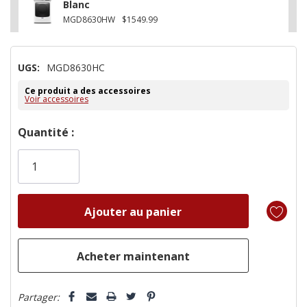
Blanc
MGD8630HW
$1549.99
UGS:
MGD8630HC
Ce produit a des accessoires
Voir accessoires
Dépêchez-
Quantité :
vous!
il
n’en
reste
plus
que
Partager: