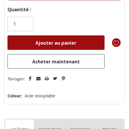
Dépêchez-
Quantité :
vous!
il
n’en
reste
plus
que
Partager:
Colour:
Acier Inoxydable