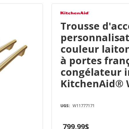
Trousse d'acc
personnalisat
couleur laito
à portes fran
congélateur i
KitchenAid® 
UGS:
W11777171
799,99$