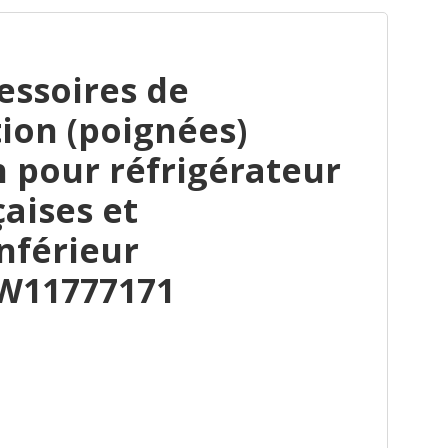
essoires de
ion (poignées)
n pour réfrigérateur
çaises et
nférieur
W11777171