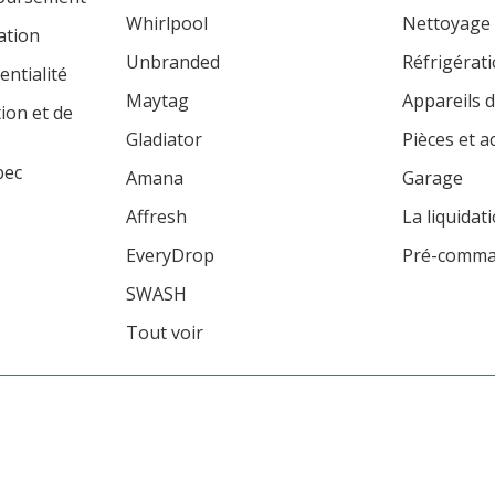
Whirlpool
Nettoyage
ation
Unbranded
Réfrigérat
entialité
Maytag
Appareils d
tion et de
Gladiator
Pièces et a
bec
Amana
Garage
Affresh
La liquidat
EveryDrop
Pré-comm
SWASH
Tout voir