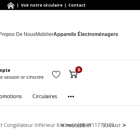
|
Voir notre circulaire
|
Contact
Propos De Nous
Mobilier
Appareils Électroménagers
0
mpte
ne session
or
s'inscrire
omotions
Circulaires
 Et Congélateur Inférieur KitchenAid® W11777171
PRÉCÉDENT
SUIVANT