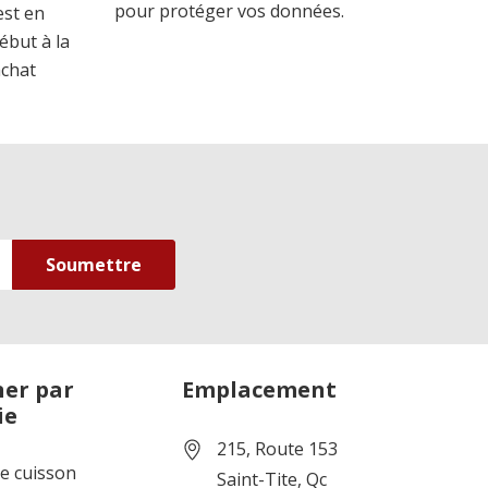
pour protéger vos données.
est en
ébut à la
achat
er par
Emplacement
ie
215, Route 153
de cuisson
Saint-Tite, Qc