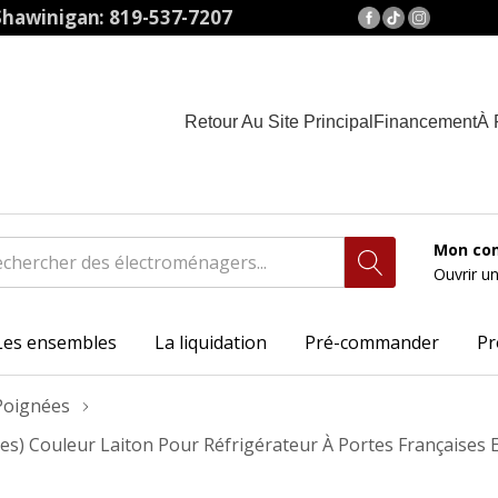
hawinigan: 819-537-7207
Retour Au Site Principal
Financement
À 
Mon co
Ouvrir u
Les ensembles
La liquidation
Pré-commander
Pr
Poignées
es) Couleur Laiton Pour Réfrigérateur À Portes Françaises