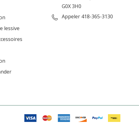
G0X 3H0
Appeler 418-365-3130
ion
e lessive
ccessoires
ion
ander