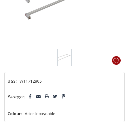
UGS:
W11712805
Dépêchez-
Partager:
vous!
il
n’en
Colour:
Acier Inoxydable
reste