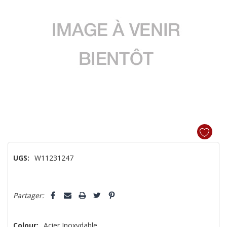
UGS:
W11231247
Dépêchez-
Partager:
vous!
il
n’en
Colour:
Acier Inoxydable