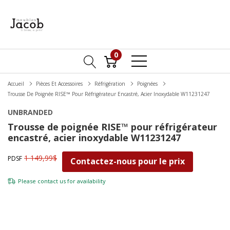
0
Accueil
Pièces Et Accessoires
Réfrigération
Poignées
Trousse De Poignée RISE™ Pour Réfrigérateur Encastré, Acier Inoxydable W11231247
UNBRANDED
Trousse de poignée RISE™ pour réfrigérateur
encastré, acier inoxydable W11231247
1 149,99$
PDSF
Contactez-nous pour le prix
Please
contact us
for availability