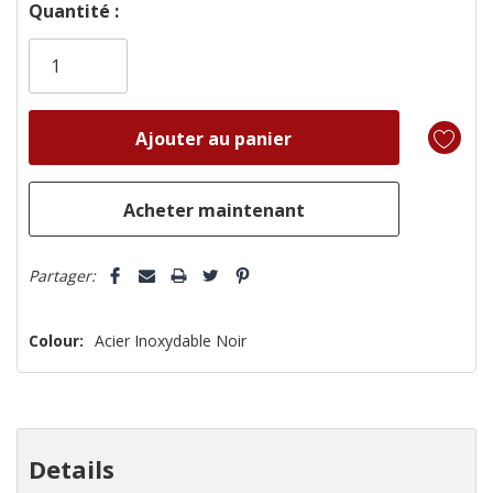
Dépêchez-
Quantité :
vous!
il
n’en
reste
plus
que
Partager:
Colour:
Acier Inoxydable Noir
Details