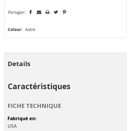
Dépêchez-
Partager:
vous!
il
n’en
Colour:
Autre
reste
plus
que
Details
Caractéristiques
FICHE TECHNIQUE
Fabriqué en
USA