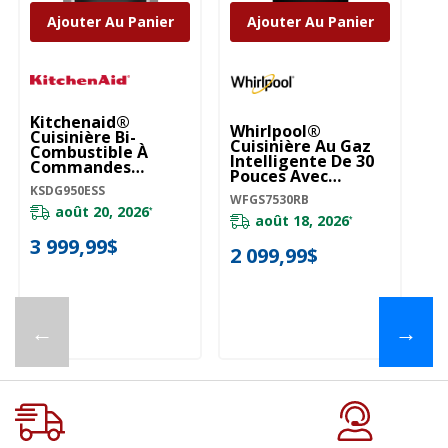
Ajouter Au Panier
Ajouter Au Panier
Kitchenaid®
Whirlpool®
W
Cuisinière Bi-
Cuisinière Au Gaz
Cu
Combustible À
Intelligente De 30
In
Commandes
Pouces Avec
Po
Frontales, 4
Technologie De
Te
KSDG950ESS
Brûleurs, 30 Po
WFGS7530RB
WF
Cuisson À Air, Auto-
Cu
KSDG950ESS
août 20, 2026
*
Nettoyage/netoya
N
août 18, 2026
*
Ge À La Vapeur,
Ge
3 999,99$
Préchauffage
Pr
2 099,99$
2
Rapide Avec
Ra
Capacité De 5.3 Pi
Ca
Cu WFGS7530RB
C
←
→