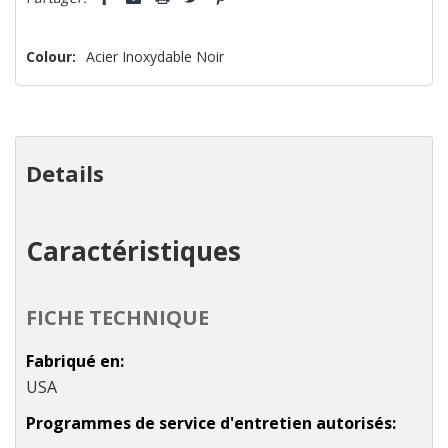
vous!
il
n’en
Colour:
Acier Inoxydable Noir
reste
plus
que
Details
Caractéristiques
FICHE TECHNIQUE
Fabriqué en
USA
Programmes de service d'entretien autorisés