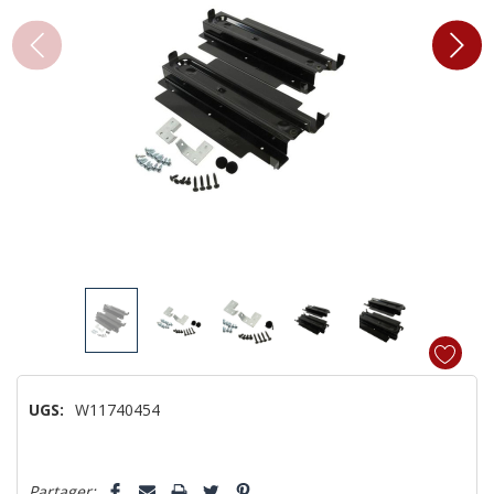
UGS:
W11740454
Dépêchez-
Partager: