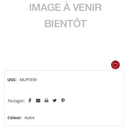
UGS:
MUP5EW
Dépêchez-
Partager:
vous!
il
n’en
Colour:
Autre
reste