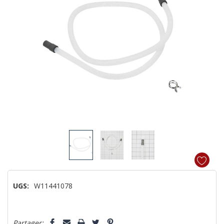
UGS:
W11441078
Dépêchez-
Partager: