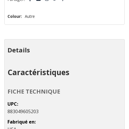
vous!
il
n’en
Colour:
Autre
reste
plus
que
Details
Caractéristiques
FICHE TECHNIQUE
UPC
883049605203
Fabriqué en