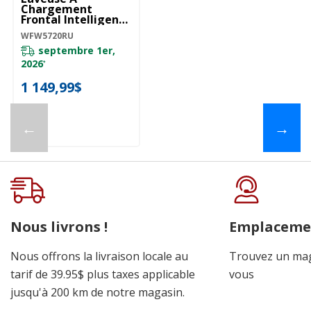
Chargement
Frontal Intelligente
Certifiée ENERGY
WFW5720RU
STAR® Avec
Système De
septembre 1er,
Ventilation
2026
*
FreshFlow™ De 5.2
Pi Cu C.E.I.
1 149,99$
WFW5720RU
←
→
Nous livrons !
Emplaceme
Nous offrons la livraison locale au
Trouvez un mag
tarif de 39.95$ plus taxes applicable
vous
jusqu'à 200 km de notre magasin.