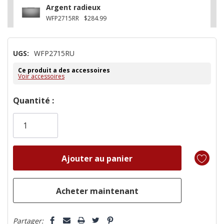
Argent radieux
WFP2715RR
$284.99
UGS:
WFP2715RU
Ce produit a des accessoires
Voir accessoires
Dépêchez-
Quantité :
vous!
il
n’en
reste
plus
que
Partager: