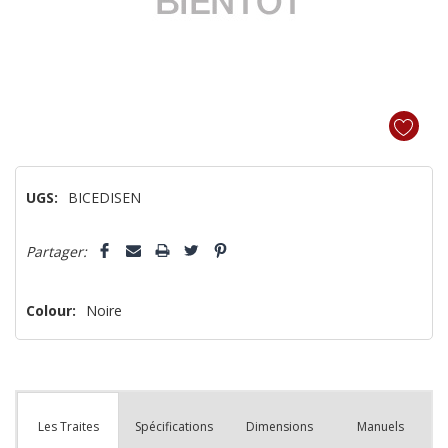
UGS:
BICEDISEN
Dépêchez-
Partager:
vous!
il
n’en
Colour:
Noire
reste
plus
que
Spécifications
Dimensions
Manuels
Les Traites