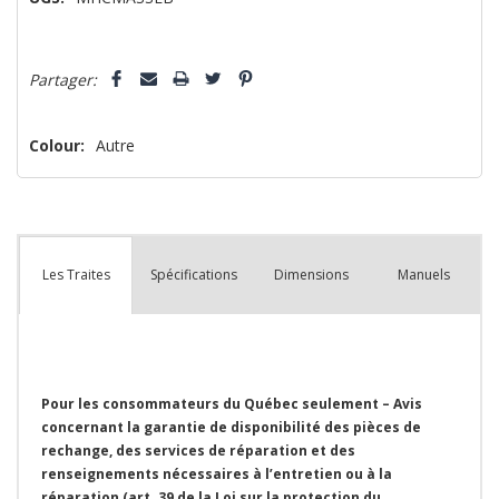
Dépêchez-
Partager:
vous!
il
n’en
Colour:
Autre
reste
plus
que
Spécifications
Dimensions
Manuels
Les Traites
Pour les consommateurs du Québec seulement – Avis
concernant la garantie de disponibilité des pièces de
rechange, des services de réparation et des
renseignements nécessaires à l’entretien ou à la
réparation (art. 39 de la Loi sur la protection du