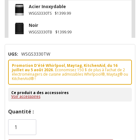
Acier Inoxydable
WSGS3330TS
$1399.99
Noir
WSGS3330TB
$1399.99
UGS:
WSGS3330TW
Promotion D'été Whirlpool, Maytag, KitchenAid, du 16
juillet au 5 août 2026.
Économisez 150 $ de plus à l’achat de 2
électroménagers de cuisine admissibles Whirlpool®, Maytag® ou
KitchenAid® !
Ce produit a des accessoires
Voir accessoires
Dépêchez-
Quantité :
vous!
il
n’en