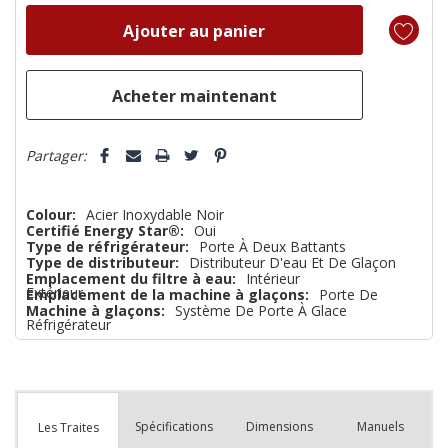
reste
plus
que
Partager:
Colour:
Acier Inoxydable Noir
Certifié Energy Star®:
Oui
Type de réfrigérateur:
Porte À Deux Battants
Type de distributeur:
Distributeur D'eau Et De Glaçon
Emplacement du filtre à eau:
Intérieur
Extérieur
Emplacement de la machine à glaçons:
Porte De
Machine à glaçons:
Système De Porte À Glace
Réfrigérateur
Spécifications
Dimensions
Manuels
Les Traites