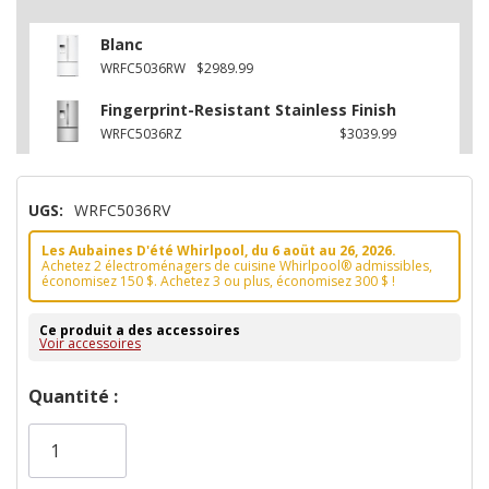
Blanc
WRFC5036RW
$2989.99
Fingerprint-Resistant Stainless Finish
WRFC5036RZ
$3039.99
UGS:
WRFC5036RV
Les Aubaines D'été Whirlpool, du 6 aoüt au 26, 2026.
Achetez 2 électroménagers de cuisine Whirlpool® admissibles,
économisez 150 $. Achetez 3 ou plus, économisez 300 $ !
Ce produit a des accessoires
Voir accessoires
Dépêchez-
Quantité :
vous!
il
n’en