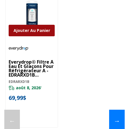
Ajouter Au Panier
Everydrop® Filtre À
Eau Et Glaçons Pour
Réfrigérateur A -
EDRARXD1B
EDRARXD1B
EDRARXD1B
août 8, 2026
*
69,99$
←
→