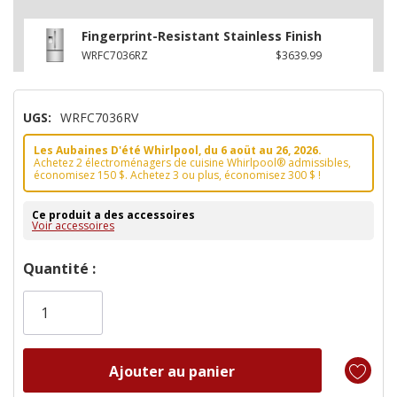
Fingerprint-Resistant Stainless Finish
WRFC7036RZ
$3639.99
UGS:
WRFC7036RV
Les Aubaines D'été Whirlpool, du 6 aoüt au 26, 2026.
Achetez 2 électroménagers de cuisine Whirlpool® admissibles,
économisez 150 $. Achetez 3 ou plus, économisez 300 $ !
Ce produit a des accessoires
Voir accessoires
Dépêchez-
Quantité :
vous!
il
n’en
reste
plus