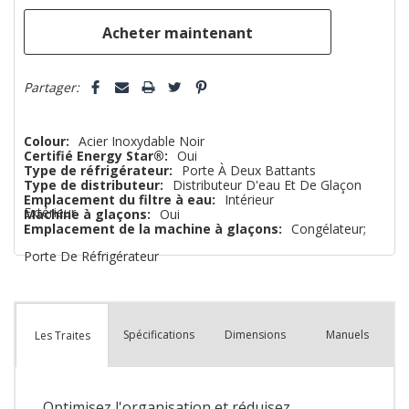
que
Partager:
Colour:
Acier Inoxydable Noir
Certifié Energy Star®:
Oui
Type de réfrigérateur:
Porte À Deux Battants
Type de distributeur:
Distributeur D'eau Et De Glaçon
Emplacement du filtre à eau:
Intérieur
Extérieur
Machine à glaçons:
Oui
Emplacement de la machine à glaçons:
Congélateur;
Porte De Réfrigérateur
Spécifications
Dimensions
Manuels
Les Traites
Optimisez l'organisation et réduisez